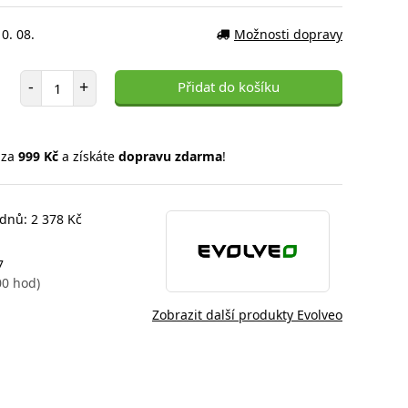
0. 08.
Možnosti dopravy
Počet položek
-
+
Přidat do košíku
 za
999 Kč
a získáte
dopravu zdarma
!
 dnů: 2 378 Kč
7
00 hod)
Zobrazit další produkty Evolveo