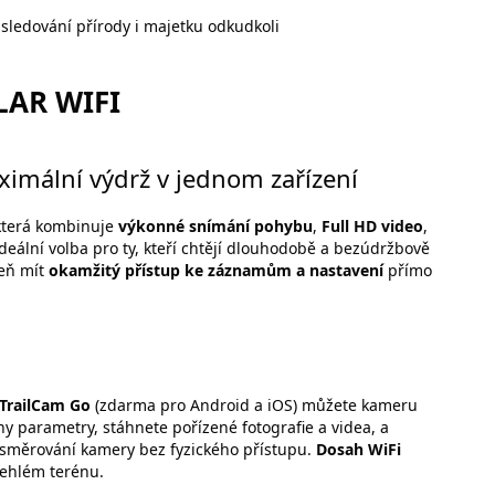
 sledování přírody i majetku odkudkoli
AR WIFI
aximální výdrž v jednom zařízení
 která kombinuje
výkonné snímání pohybu
,
Full HD video
,
Ideální volba pro ty, kteří chtějí dlouhodobě a bezúdržbově
veň mít
okamžitý přístup ke záznamům a nastavení
přímo
TrailCam Go
(zdarma pro Android a iOS) můžete kameru
ny parametry, stáhnete pořízené fotografie a videa, a
směrování kamery bez fyzického přístupu.
Dosah WiFi
lehlém terénu.