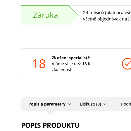
24 měsíců (platí pro vš
Záruka
včetně objednávek na I
18
Zkušení specialisté
máme více než 18 let
zkušeností
Popis a parametry
Diskuze (0)
Hodn
POPIS PRODUKTU