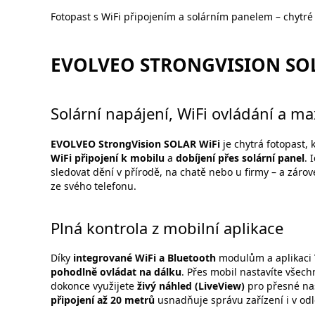
Fotopast s WiFi připojením a solárním panelem – chytré
EVOLVEO STRONGVISION SOL
Solární napájení, WiFi ovládání a m
EVOLVEO StrongVision SOLAR WiFi
je chytrá fotopast,
WiFi připojení k mobilu
a
dobíjení přes solární panel
. 
sledovat dění v přírodě, na chatě nebo u firmy – a záro
ze svého telefonu.
Plná kontrola z mobilní aplikace
Díky
integrované WiFi a Bluetooth
modulům a aplikaci
pohodlně ovládat na dálku
. Přes mobil nastavíte všech
dokonce využijete
živý náhled (LiveView)
pro přesné na
připojení až 20 metrů
usnadňuje správu zařízení i v od