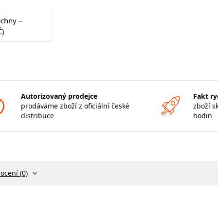
echny –
Č)
Autorizovaný prodejce
Fakt ry
prodáváme zboží z oficiální české
zboží s
distribuce
hodin
ocení (0)