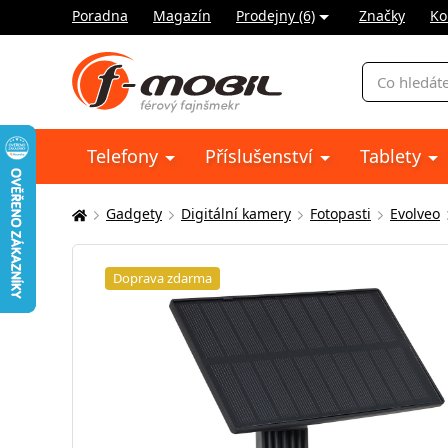
Poradna
Magazín
Prodejny (6)
Značky
Ko
Vyhledávání
Telefony
Příslušenství
Tablety
Gadgety
Digitální kamery
Fotopasti
Evolveo
Zde
se
nacházíte:
Doprava zdarma