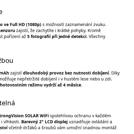
e
o ve Full HD (1080p)
s možností zaznamenání zvuku.
 senzoru
zajistí, že zachytíte i krátké pohyby. Kromě
t pořízení až
5 fotografií při jedné detekci
. Všechny
žbou
 mAh
zajistí
dlouhodobý provoz bez nutnosti dobíjení
. Díky
možňuje nepřetržité dobíjení i v hustém lese nebo u zdi.
hotovostním režimu vydrží až 4 měsíce
.
telná
rongVision SOLAR WiFi
spolehlivou ochranu v každém
i vlhkosti.
Barevný 2" LCD displej
usnadňuje ovládání a
ství
včetně držáků a šroubů vám umožní snadnou montáž