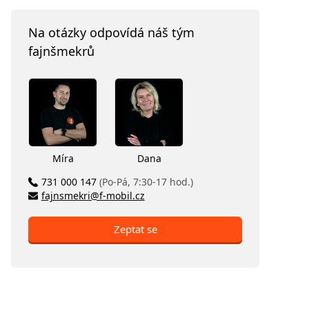
Na otázky odpovídá náš tým
fajnšmekrů
Míra
Dana
731 000 147
(Po-Pá, 7:30-17 hod.)
fajnsmekri@f-mobil.cz
Zeptat se