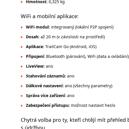
Hmotnost:
0,325 kg
WiFi a mobilní aplikace:
WiFi modul:
integrovaný (lokální P2P spojení)
Dosah:
až 20 m (v závislosti na prostředí)
Aplikace:
TrailCam Go (Android, iOS)
Připojení:
Bluetooth (párování), WiFi (data a ovládání)
LiveView:
ano
Stahování záznamů:
ano
Dálkové nastavení:
ano (všechny parametry)
Správa více zařízení:
ano
Zabezpečení přístupu:
možnost nastavit heslo
Chytrá volba pro ty, kteří chtějí mít přehle
s údržbou