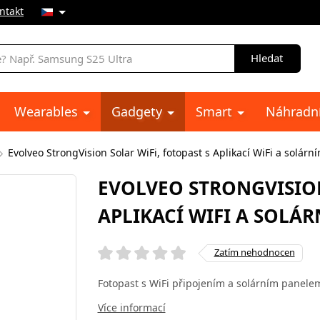
ntakt
Hledat
Wearables
Gadgety
Smart
Náhradní
Evolveo StrongVision Solar WiFi, fotopast s Aplikací WiFi a solár
EVOLVEO STRONGVISION
APLIKACÍ WIFI A SOLÁ
Zatím nehodnocen
Fotopast s WiFi připojením a solárním panelem
Více informací