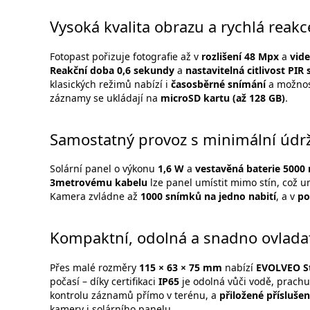
Vysoká kvalita obrazu a rychlá reakc
Fotopast pořizuje fotografie až v
rozlišení 48 Mpx
a
vide
Reakční doba 0,6 sekundy
a
nastavitelná citlivost PIR
klasických režimů nabízí i
časosběrné snímání
a možnos
záznamy se ukládají na
microSD kartu (až 128 GB)
.
Samostatný provoz s minimální údr
Solární panel o výkonu
1,6 W
a
vestavěná baterie 5000
3metrovému kabelu
lze panel umístit mimo stín, což u
Kamera zvládne až
1000 snímků na jedno nabití
, a v
po
Kompaktní, odolná a snadno ovlada
Přes malé rozměry
115 × 63 × 75 mm
nabízí
EVOLVEO St
počasí – díky certifikaci
IP65
je odolná vůči vodě, prachu 
kontrolu záznamů přímo v terénu, a
přiložené příslušen
kamery i solárního panelu.