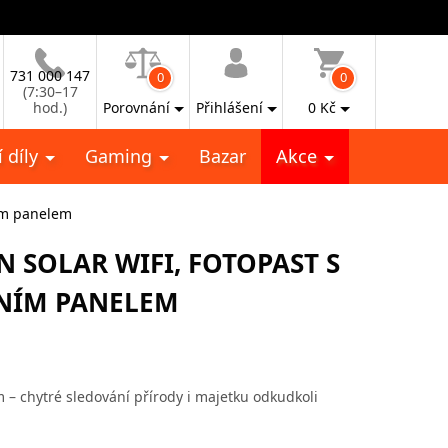
731 000 147
0
0
(7:30–17
hod.)
Porovnání
Přihlášení
0
Kč
 díly
Gaming
Bazar
Akce
ním panelem
 SOLAR WIFI, FOTOPAST S
RNÍM PANELEM
 – chytré sledování přírody i majetku odkudkoli