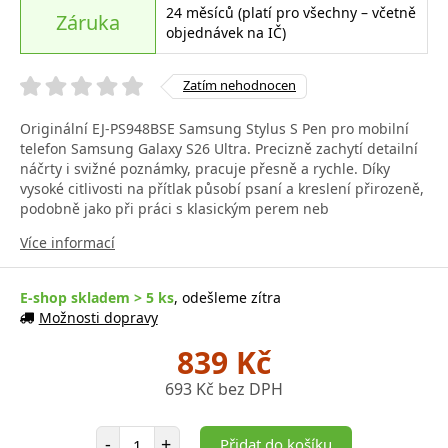
24 měsíců (platí pro všechny – včetně
Záruka
objednávek na IČ)
Zatím nehodnocen
Originální EJ-PS948BSE Samsung Stylus S Pen pro mobilní
telefon Samsung Galaxy S26 Ultra. Precizně zachytí detailní
náčrty i svižné poznámky, pracuje přesně a rychle. Díky
vysoké citlivosti na přítlak působí psaní a kreslení přirozeně,
podobně jako při práci s klasickým perem neb
Více informací
E-shop skladem > 5 ks
, odešleme zítra
Možnosti dopravy
839 Kč
693 Kč bez DPH
Počet položek
-
+
Přidat do košíku