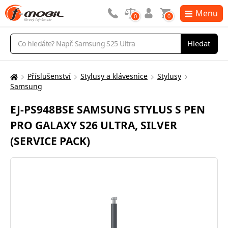
Menu
0
0
Vyhledávání
Hledat
Příslušenství
Stylusy a klávesnice
Stylusy
Zde
Samsung
se
nacházíte:
EJ-PS948BSE SAMSUNG STYLUS S PEN
PRO GALAXY S26 ULTRA, SILVER
(SERVICE PACK)