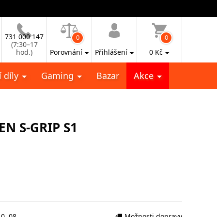
731 000 147
0
0
(7:30–17
hod.)
Porovnání
Přihlášení
0
Kč
 díly
Gaming
Bazar
Akce
N S-GRIP S1
0. 08.
Možnosti dopravy