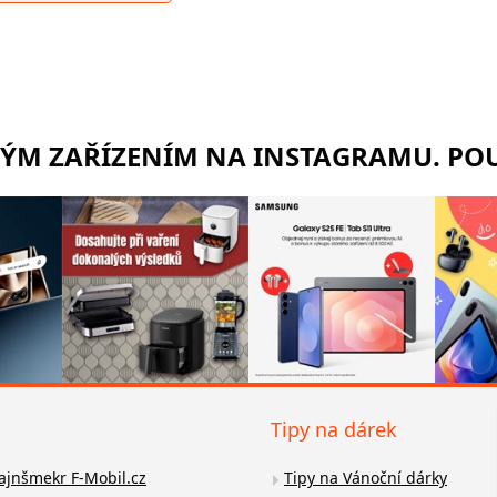
RÝM ZAŘÍZENÍM NA INSTAGRAMU. POU
Tipy na dárek
fajnšmekr F-Mobil.cz
Tipy na Vánoční dárky