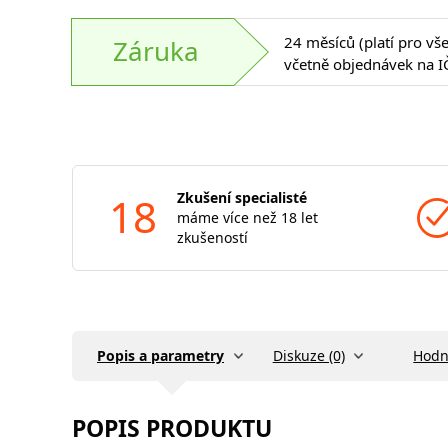
24 měsíců (platí pro vš
Záruka
včetně objednávek na I
18
Zkušení specialisté
máme více než 18 let
zkušeností
Popis a parametry
Diskuze (0)
Hodn
POPIS PRODUKTU