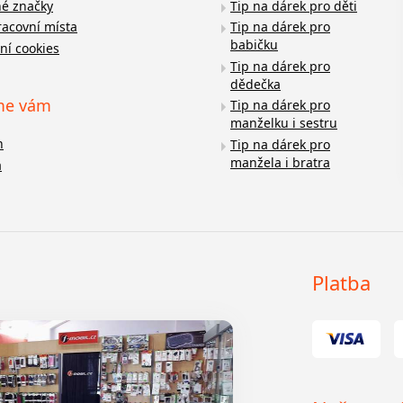
é značky
Tip na dárek pro děti
racovní místa
Tip na dárek pro
babičku
ní cookies
Tip na dárek pro
dědečka
me vám
Tip na dárek pro
manželku i sestru
n
Tip na dárek pro
manžela i bratra
a
Platba