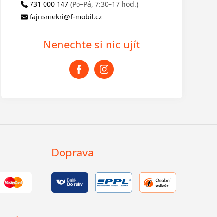
731 000 147
(Po–Pá, 7:30–17 hod.)
fajnsmekri@f-mobil.cz
Nenechte si nic ujít
Doprava