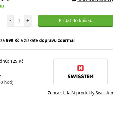
ou
Počet položek
-
+
Přidat do košíku
 za
999 Kč
a získáte
dopravu zdarma
!
 dnů: 129 Kč
7
00 hod)
Zobrazit další produkty Swissten