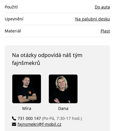
Použití
Do auta
Upevnění
Na palubní desku
Materiál
Plast
Na otázky odpovídá náš tým
fajnšmekrů
Míra
Dana
731 000 147
(Po-Pá, 7:30-17 hod.)
fajnsmekri@f-mobil.cz