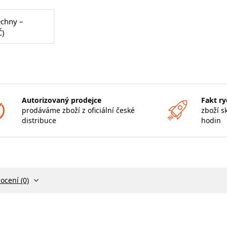
echny –
Č)
Autorizovaný prodejce
Fakt ry
prodáváme zboží z oficiální české
zboží s
distribuce
hodin
ocení (0)