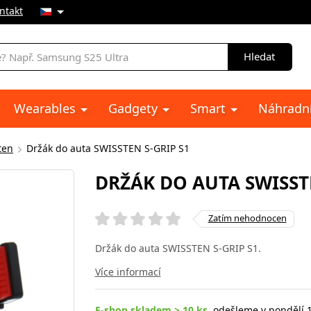
ntakt
Hledat
Wearables
Gadgety
Smart
Náhradní
ten
Držák do auta SWISSTEN S-GRIP S1
DRŽÁK DO AUTA SWISSTE
Zatím nehodnocen
Držák do auta SWISSTEN S-GRIP S1.
Více informací
E-shop skladem > 10 ks
, odešleme v pondělí 1