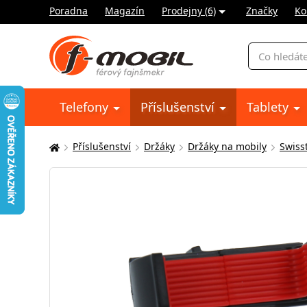
Poradna
Magazín
Prodejny (6)
Značky
Ko
Vyhledávání
Telefony
Příslušenství
Tablety
Příslušenství
Držáky
Držáky na mobily
Swiss
Zde
se
nacházíte: