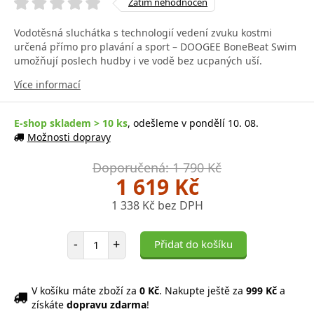
Zatím nehodnocen
Vodotěsná sluchátka s technologií vedení zvuku kostmi
určená přímo pro plavání a sport – DOOGEE BoneBeat Swim
umožňují poslech hudby i ve vodě bez ucpaných uší.
Více informací
E-shop skladem > 10 ks
, odešleme v pondělí 10. 08.
Možnosti dopravy
Doporučená: 1 790 Kč
1 619 Kč
1 338 Kč bez DPH
Počet položek
-
+
Přidat do košíku
V košíku máte zboží za
0 Kč
. Nakupte ještě za
999 Kč
a
získáte
dopravu zdarma
!