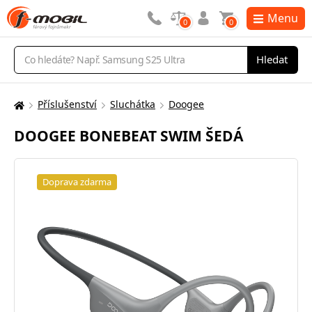
Menu
0
0
Vyhledávání
Hledat
Příslušenství
Sluchátka
Doogee
Zde
se
DOOGEE BONEBEAT SWIM ŠEDÁ
nacházíte:
Doprava zdarma