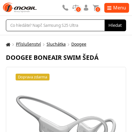
Menu
0
0
Vyhledávání
Hledat
Příslušenství
Sluchátka
Doogee
Zde
se
DOOGEE BONEAIR SWIM ŠEDÁ
nacházíte:
Doprava zdarma