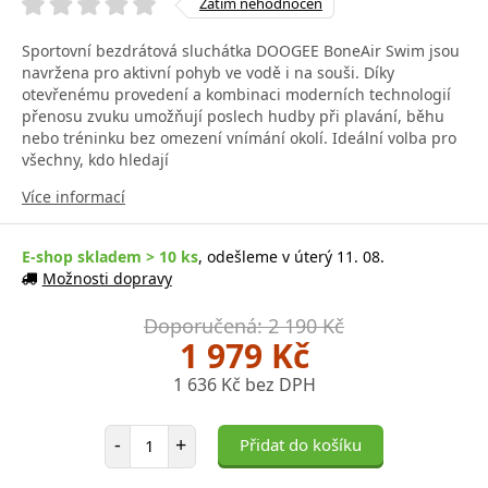
Zatím nehodnocen
Sportovní bezdrátová sluchátka DOOGEE BoneAir Swim jsou
navržena pro aktivní pohyb ve vodě i na souši. Díky
otevřenému provedení a kombinaci moderních technologií
přenosu zvuku umožňují poslech hudby při plavání, běhu
nebo tréninku bez omezení vnímání okolí. Ideální volba pro
všechny, kdo hledají
Více informací
E-shop skladem > 10 ks
, odešleme v úterý 11. 08.
Možnosti dopravy
Doporučená: 2 190 Kč
1 979 Kč
1 636 Kč bez DPH
Počet položek
-
+
Přidat do košíku