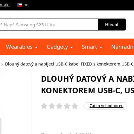
ntakt
Hledat
Wearables
Gadgety
Smart
Náhradní
Dlouhý datový a nabíjecí USB-C kabel FIXED s konektorem USB-C,
DLOUHÝ DATOVÝ A NABÍJ
KONEKTOREM USB-C, USB
Zatím nehodnocen