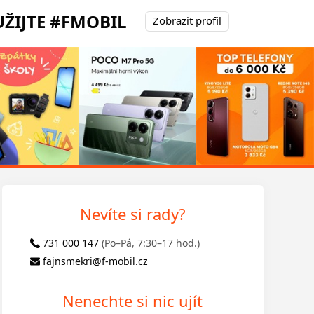
ŽIJTE #FMOBIL
Zobrazit profil
Nevíte si rady?
731 000 147
(Po–Pá, 7:30–17 hod.)
fajnsmekri@f-mobil.cz
Nenechte si nic ujít