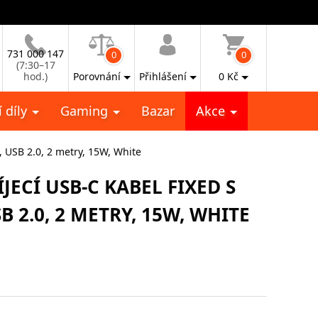
731 000 147
0
0
(7:30–17
hod.)
Porovnání
Přihlášení
0
Kč
 díly
Gaming
Bazar
Akce
 USB 2.0, 2 metry, 15W, White
ECÍ USB-C KABEL FIXED S
 2.0, 2 METRY, 15W, WHITE