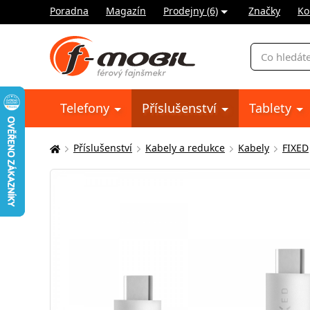
Poradna
Magazín
Prodejny (6)
Značky
Ko
Vyhledávání
Telefony
Příslušenství
Tablety
Příslušenství
Kabely a redukce
Kabely
FIXED
Zde
se
nacházíte: