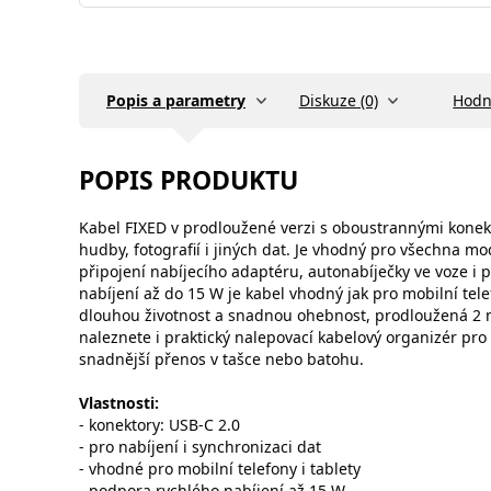
Popis a parametry
Diskuze (0)
Hodn
POPIS PRODUKTU
Kabel FIXED v prodloužené verzi s oboustrannými konek
hudby, fotografií i jiných dat. Je vhodný pro všechna m
připojení nabíjecího adaptéru, autonabíječky ve voze i
nabíjení až do 15 W je kabel vhodný jak pro mobilní tel
dlouhou životnost a snadnou ohebnost, prodloužená 2 m 
naleznete i praktický nalepovací kabelový organizér pro
snadnější přenos v tašce nebo batohu.
Vlastnosti:
- konektory: USB-C 2.0
- pro nabíjení i synchronizaci dat
- vhodné pro mobilní telefony i tablety
- podpora rychlého nabíjení až 15 W