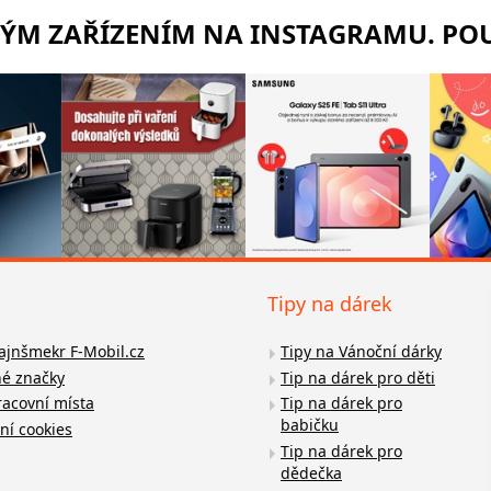
RÝM ZAŘÍZENÍM NA INSTAGRAMU. POU
Tipy na dárek
fajnšmekr F-Mobil.cz
Tipy na Vánoční dárky
é značky
Tip na dárek pro děti
racovní místa
Tip na dárek pro
babičku
ní cookies
Tip na dárek pro
dědečka