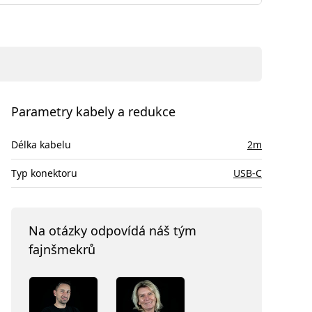
Parametry kabely a redukce
Délka kabelu
2m
Typ konektoru
USB-C
Na otázky odpovídá náš tým
fajnšmekrů