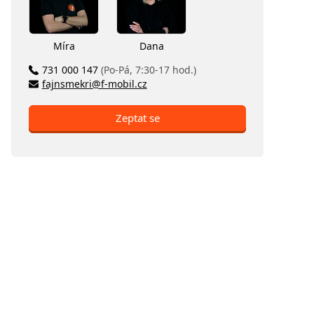
Míra
Dana
731 000 147
(Po-Pá, 7:30-17 hod.)
fajnsmekri@f-mobil.cz
Zeptat se