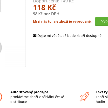
Doporučená: 149 Kč
118 Kč
98 Kč bez DPH
Vybe
Mrzí nás to, ale zboží je vyprodané.
Dejte mi vědět, až bude zboží dostupné
Autorizovaný prodejce
Fakt ry
prodáváme zboží z oficiální české
zboží s
distribuce
hodin