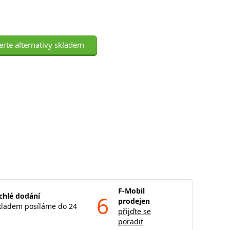
rte alternativy skladem
F-Mobil
chlé dodání
6
prodejen
kladem posíláme do 24
přijďte se
poradit