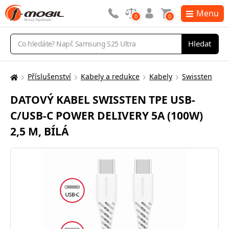
Menu
0
0
Vyhledávání
Hledat
Příslušenství
Kabely a redukce
Kabely
Swissten
Zde
se
DATOVÝ KABEL SWISSTEN TPE USB-
nacházíte:
C/USB-C POWER DELIVERY 5A (100W)
2,5 M, BÍLÁ