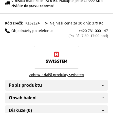
V košíku máte zboží za
0 Kč
. Nakupte ještě za
999 Kč
a
získáte
dopravu zdarma
!
Kód zboží:
Nejnižší cena za 30 dnů: 379 Kč
K162124
Objednávky po telefonu:
+420 731 000 147
(Po–Pá: 7:30–17:00 hod)
Zobrazit další produkty Swissten
Popis produktu
Obsah balení
Diskuze (0)