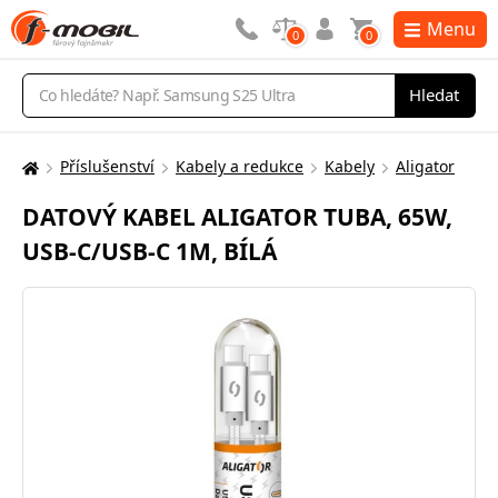
Menu
0
0
Vyhledávání
Hledat
Příslušenství
Kabely a redukce
Kabely
Aligator
Zde
se
DATOVÝ KABEL ALIGATOR TUBA, 65W,
nacházíte:
USB-C/USB-C 1M, BÍLÁ