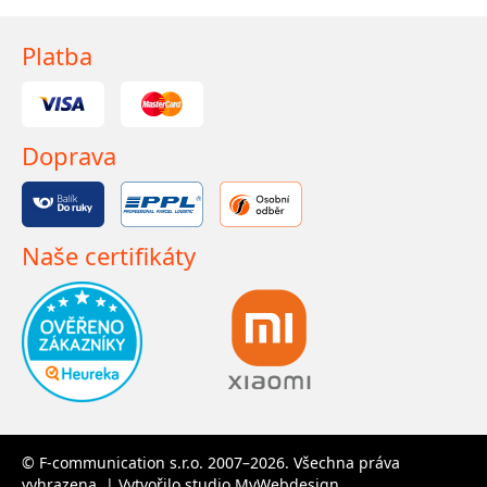
Platba
Doprava
Naše certifikáty
© F-communication s.r.o. 2007–2026. Všechna práva
vyhrazena. | Vytvořilo studio
MyWebdesign