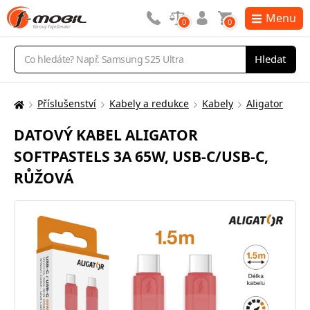
Menu
0
0
Vyhledávání
Hledat
Příslušenství
Kabely a redukce
Kabely
Aligator
Zde
se
DATOVÝ KABEL ALIGATOR
nacházíte:
SOFTPASTELS 3A 65W, USB-C/USB-C,
RŮŽOVÁ