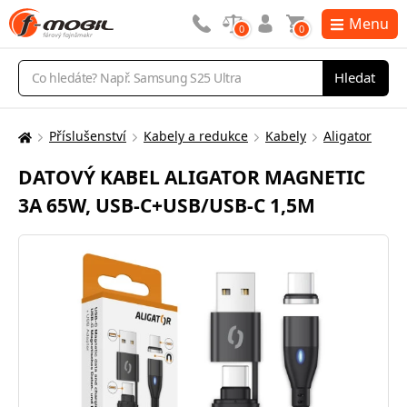
Menu
0
0
Vyhledávání
Hledat
Příslušenství
Kabely a redukce
Kabely
Aligator
Zde
se
DATOVÝ KABEL ALIGATOR MAGNETIC
nacházíte:
3A 65W, USB-C+USB/USB-C 1,5M