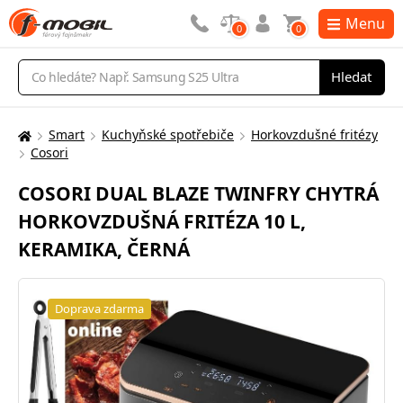
Menu
0
0
Vyhledávání
Hledat
Smart
Kuchyňské spotřebiče
Horkovzdušné fritézy
Zde
Cosori
se
nacházíte:
COSORI DUAL BLAZE TWINFRY CHYTRÁ
HORKOVZDUŠNÁ FRITÉZA 10 L,
KERAMIKA, ČERNÁ
Doprava zdarma