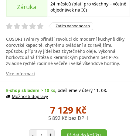
24 měsíců (platí pro všechny – včetně
Záruka
objednávek na IČ)
Zatím nehodnocen
COSORI TwinFry přináší revoluci do moderní kuchyně díky
obrovské kapacitě, chytrému ovládání a zdravějšímu
způsobu přípravy jídel bez zbytečného oleje. Výkonná
horkovzdušná fritéza s keramickým povrchem bez PFAS
zvládne rychlé rodinné večeře i velké víkendové hostiny.
Více informací
E-shop skladem > 10 ks
, odešleme v úterý 11. 08.
Možnosti dopravy
7 129 Kč
5 892 Kč bez DPH
Počet položek
-
+
Přidat do košíku