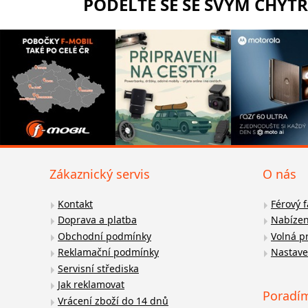
PODĚLTE SE SE SVÝM CHYT
Zákaznický servis
O nás
Kontakt
Férový 
Doprava a platba
Nabízen
Obchodní podmínky
Volná p
Reklamační podmínky
Nastave
Servisní střediska
Jak reklamovat
Poradí
Vrácení zboží do 14 dnů