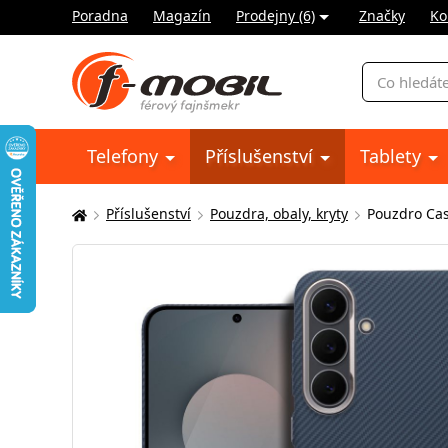
Poradna
Magazín
Prodejny (6)
Značky
Ko
Vyhledávání
Telefony
Příslušenství
Tablety
Příslušenství
Pouzdra, obaly, kryty
Pouzdro Ca
Zde
se
nacházíte: