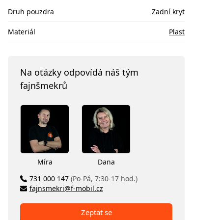
Druh pouzdra
Zadní kryt
Materiál
Plast
Na otázky odpovídá náš tým
fajnšmekrů
Míra
Dana
731 000 147
(Po-Pá, 7:30-17 hod.)
fajnsmekri@f-mobil.cz
Zeptat se