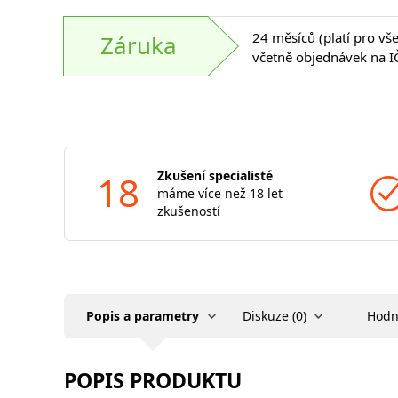
24 měsíců (platí pro vš
Záruka
včetně objednávek na I
18
Zkušení specialisté
máme více než 18 let
zkušeností
Popis a parametry
Diskuze (0)
Hodn
POPIS PRODUKTU