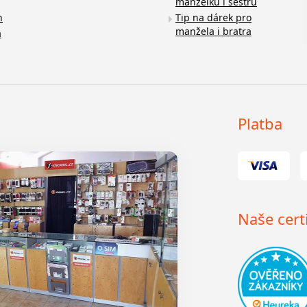
manželku i sestru
n
Tip na dárek pro
manžela i bratra
a
Platba
Naše certi