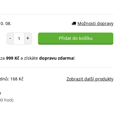
0. 08.
Možnosti dopravy
Počet položek
-
+
Přidat do košíku
 za
999 Kč
a získáte
dopravu zdarma
!
 dnů: 168 Kč
Zobrazit další produkty
7
00 hod)