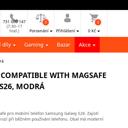
731 000 147
0
0
(7:30–17
hod.)
Porovnání
Přihlášení
0
Kč
 díly
Gaming
Bazar
Akce
rá
 COMPATIBLE WITH MAGSAFE
S26, MODRÁ
fe pro mobilní telefon Samsung Galaxy S26. Zajistí
hrozí při běžném používání telefonu. Obal má moderní