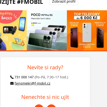
ŽIJTE #FMOBIL
Zobrazit profil
Nevíte si rady?
731 000 147
(Po–Pá, 7:30–17 hod.)
fajnsmekri@f-mobil.cz
Nenechte si nic ujít