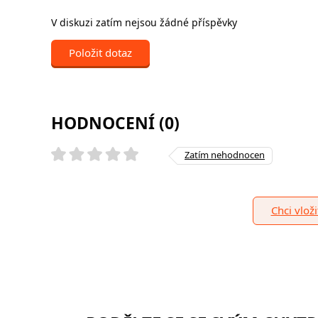
V diskuzi zatím nejsou žádné příspěvky
Položit dotaz
HODNOCENÍ (0)
Zatím nehodnocen
Chci vlož