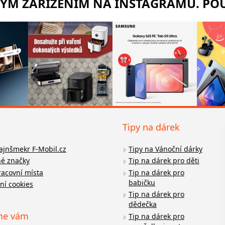
RÝM ZAŘÍZENÍM NA INSTAGRAMU. POU
Tipy na dárek
fajnšmekr F-Mobil.cz
Tipy na Vánoční dárky
é značky
Tip na dárek pro děti
racovní místa
Tip na dárek pro
babičku
ní cookies
Tip na dárek pro
dědečka
me vám
Tip na dárek pro