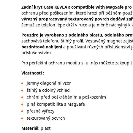
Zadní kryt
Case KEVLAR compatible with MagSafe pro 
ochranu před poškozením, které hrozí při běžném použí
výrazný propracovaný texturovaný povrch dodává zař
čemuž se telefon lépe drží v ruce a je méně náchylný k 
Pouzdro je vyrobeno z odolného plastu, odolného pr
zachovává telefonu štíhlý profil. Vestavěný magnet zajis
bezdrátové nabíjení
a používání různých příslušenství
příslušenstvím.
Pro perfektní ochranu mobilu si u nás můžete zakoupit 
Vlastnosti :
jemný diagonální vzor
štíhlý a odolný vzhled
chrání před poškrábáním a poškozením
plná kompatibilita s MagSafe
přesné výřezy
texturovaný povrch
Materiál:
plast