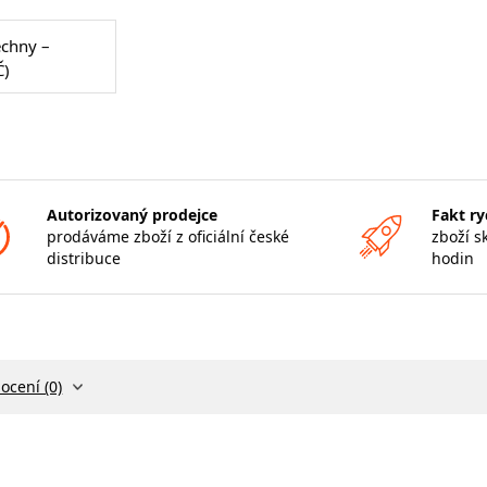
echny –
Č)
Autorizovaný prodejce
Fakt ry
prodáváme zboží z oficiální české
zboží s
distribuce
hodin
ocení (0)