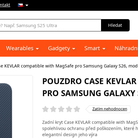
ntakt
Hledat
Wearables
Gadgety
Smart
Náhradní
se KEVLAR compatible with MagSafe pro Samsung Galaxy S26, mod
POUZDRO CASE KEVLAR
PRO SAMSUNG GALAXY 
Zatím nehodnocen
Zadní kryt Case KEVLAR compatible with MagSa
spolehlivou ochranu před poškozením, které 
elegantní design jeho výra