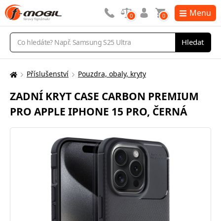
Menu
0
0
Vyhledávání
Hledat
Příslušenství
Pouzdra, obaly, kryty
Zde
se
ZADNÍ KRYT CASE CARBON PREMIUM
nacházíte:
PRO APPLE IPHONE 15 PRO, ČERNÁ