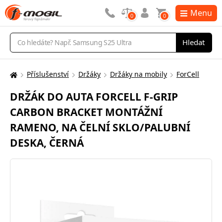
Menu
0
0
Vyhledávání
Hledat
Příslušenství
Držáky
Držáky na mobily
ForCell
Zde
se
DRŽÁK DO AUTA FORCELL F-GRIP
nacházíte:
CARBON BRACKET MONTÁŽNÍ
RAMENO, NA ČELNÍ SKLO/PALUBNÍ
DESKA, ČERNÁ