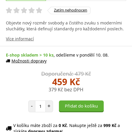
Zatím nehodnocen
Objevte nový rozměr svobody a čistého zvuku s moderními
sluchátky, která definují standardy pro každodenní poslech.
Více informací
E-shop skladem > 10 ks
, odešleme v pondělí 10. 08.
Možnosti dopravy
Doporučená: 479 Kč
459 Kč
379 Kč bez DPH
Počet položek
-
+
Přidat do košíku
V košíku máte zboží za
0 Kč
. Nakupte ještě za
999 Kč
a
získáte
dopravu zdarma
!