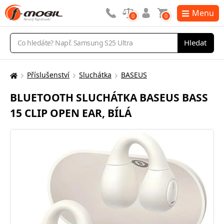
Menu
0
0
Vyhledávání
Hledat
Příslušenství
Sluchátka
BASEUS
Zde
se
BLUETOOTH SLUCHÁTKA BASEUS BASS
nacházíte:
15 CLIP OPEN EAR, BÍLÁ