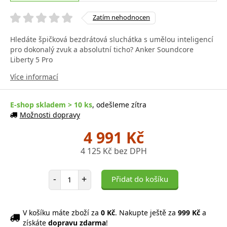
Zatím nehodnocen
Hledáte špičková bezdrátová sluchátka s umělou inteligencí
pro dokonalý zvuk a absolutní ticho? Anker Soundcore
Liberty 5 Pro
Více informací
E-shop skladem > 10 ks
, odešleme zítra
Možnosti dopravy
4 991 Kč
4 125 Kč bez DPH
Počet položek
-
+
Přidat do košíku
V košíku máte zboží za
0 Kč
. Nakupte ještě za
999 Kč
a
získáte
dopravu zdarma
!