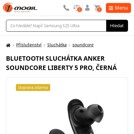
Menu
0
0
Vyhledávání
Hledat
Příslušenství
Sluchátka
soundcore
Zde
se
BLUETOOTH SLUCHÁTKA ANKER
nacházíte:
SOUNDCORE LIBERTY 5 PRO, ČERNÁ
Doprava zdarma