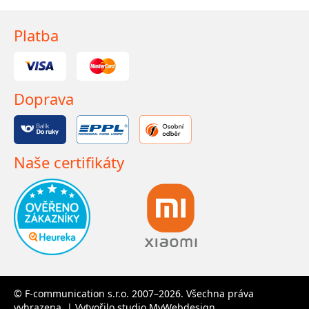
Platba
Doprava
Naše certifikáty
© F-communication s.r.o. 2007–2026. Všechna práva
vyhrazena. | Vytvořilo studio
MyWebdesign