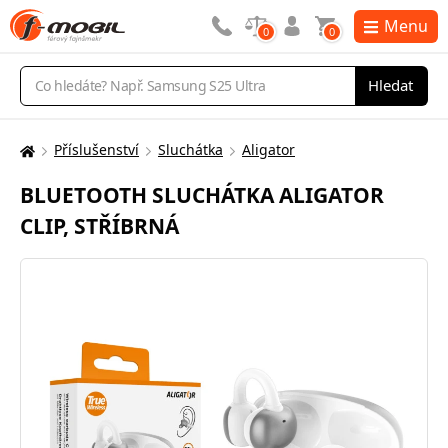
Menu
0
0
Vyhledávání
Hledat
Příslušenství
Sluchátka
Aligator
Zde
se
BLUETOOTH SLUCHÁTKA ALIGATOR
nacházíte:
CLIP, STŘÍBRNÁ