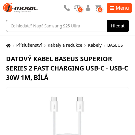
Menu
0
0
Vyhledávání
Hledat
Příslušenství
Kabely a redukce
Kabely
BASEUS
Zde
se
DATOVÝ KABEL BASEUS SUPERIOR
nacházíte:
SERIES 2 FAST CHARGING USB-C - USB-C
30W 1M, BÍLÁ