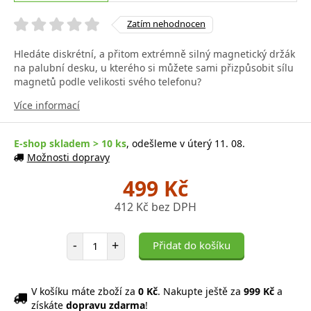
Zatím nehodnocen
Hledáte diskrétní, a přitom extrémně silný magnetický držák
na palubní desku, u kterého si můžete sami přizpůsobit sílu
magnetů podle velikosti svého telefonu?
Více informací
E-shop skladem > 10 ks
, odešleme v úterý 11. 08.
Možnosti dopravy
499 Kč
412 Kč bez DPH
Počet položek
-
+
Přidat do košíku
V košíku máte zboží za
0 Kč
. Nakupte ještě za
999 Kč
a
získáte
dopravu zdarma
!