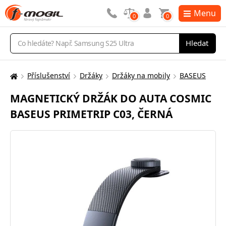
Menu
0
0
Vyhledávání
Hledat
Příslušenství
Držáky
Držáky na mobily
BASEUS
Zde
se
MAGNETICKÝ DRŽÁK DO AUTA COSMIC
nacházíte:
BASEUS PRIMETRIP C03, ČERNÁ