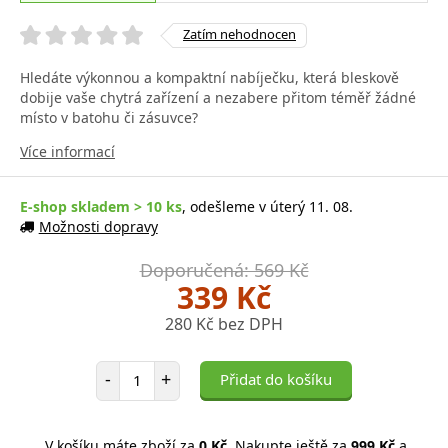
Zatím nehodnocen
Hledáte výkonnou a kompaktní nabíječku, která bleskově
dobije vaše chytrá zařízení a nezabere přitom téměř žádné
místo v batohu či zásuvce?
Více informací
E-shop skladem > 10 ks
, odešleme v úterý 11. 08.
Možnosti dopravy
Doporučená: 569 Kč
339 Kč
280 Kč bez DPH
Počet položek
-
+
Přidat do košíku
V košíku máte zboží za
0 Kč
. Nakupte ještě za
999 Kč
a