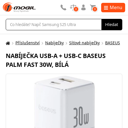
Menu
0
0
Vyhledávání
Hledat
Příslušenství
Nabíječky
Síťové nabíječky
BASEUS
Zde
se
NABÍJEČKA USB-A + USB-C BASEUS
nacházíte:
PALM FAST 30W, BÍLÁ