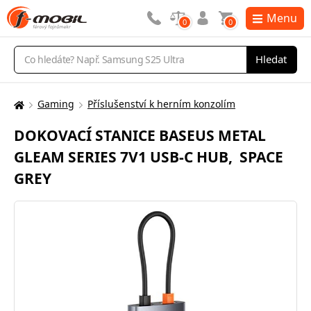
Menu
0
0
Vyhledávání
Hledat
Gaming
Příslušenství k herním konzolím
Zde
se
DOKOVACÍ STANICE BASEUS METAL
nacházíte:
GLEAM SERIES 7V1 USB-C HUB, SPACE
GREY