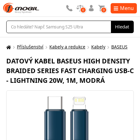
Menu
0
0
Vyhledávání
Hledat
Příslušenství
Kabely a redukce
Kabely
BASEUS
Zde
se
DATOVÝ KABEL BASEUS HIGH DENSITY
nacházíte:
BRAIDED SERIES FAST CHARGING USB-C
- LIGHTNING 20W, 1M, MODRÁ