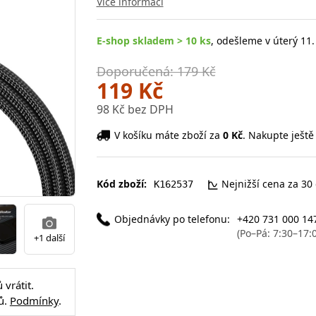
Více informací
E-shop skladem > 10 ks
, odešleme v úterý 11.
Doporučená: 179 Kč
119 Kč
98 Kč bez DPH
V košíku máte zboží za
0 Kč
. Nakupte ještě
Kód zboží:
Nejnižší cena za 30
K162537
Objednávky po telefonu:
+420 731 000 14
(Po–Pá: 7:30–17:
+1 další
vrátit.
ů.
Podmínky
.