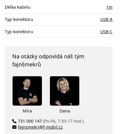
Délka kabelu
1m
Typ konektoru
USB-A
Typ konektoru
USB-C
Na otázky odpovídá náš tým
fajnšmekrů
Míra
Dana
731 000 147
(Po-Pá, 7:30-17 hod.)
fajnsmekri@f-mobil.cz