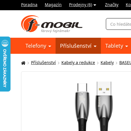
Poradna
Magazín
Prodejny (6)
Značky
Ko
Vyhledávání
Telefony
Příslušenství
Tablety
Příslušenství
Kabely a redukce
Kabely
BASE
Zde
se
nacházíte: