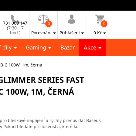
731 000 147
0
0
(7:30–17
hod.)
Porovnání
Přihlášení
0
Kč
 díly
Gaming
Bazar
Akce
SB-C 100W, 1m, černá
GLIMMER SERIES FAST
C 100W, 1M, ČERNÁ
 pro bleskové napájení a rychlý přenos dat Baseus
y Pokud hledáte příslušenství, které ko