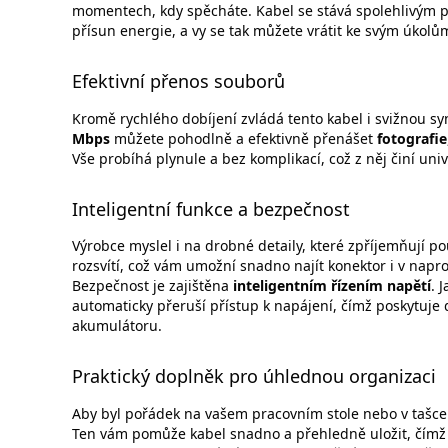
momentech, kdy spěcháte. Kabel se stává spolehlivým p
přísun energie, a vy se tak můžete vrátit ke svým úkol
Efektivní přenos souborů
Kromě rychlého dobíjení zvládá tento kabel i svižnou s
Mbps
můžete pohodlně a efektivně přenášet
fotografie
Vše probíhá plynule a bez komplikací, což z něj činí un
Inteligentní funkce a bezpečnost
Výrobce myslel i na drobné detaily, které zpříjemňují p
rozsvítí, což vám umožní snadno najít konektor i v napr
Bezpečnost je zajištěna
inteligentním řízením napětí
. 
automaticky přeruší přístup k napájení, čímž poskytuj
akumulátoru.
Praktický doplněk pro úhlednou organizaci
Aby byl pořádek na vašem pracovním stole nebo v tašce 
Ten vám pomůže kabel snadno a přehledně uložit, čímž