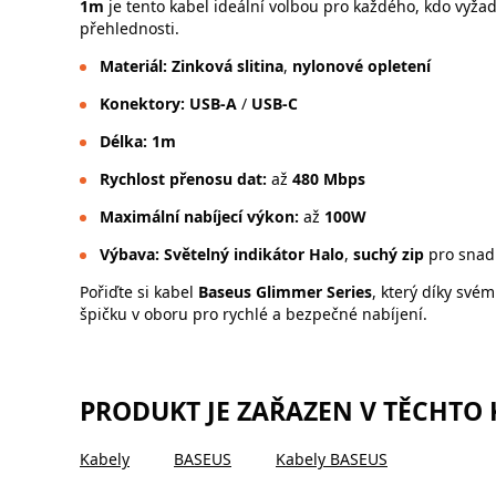
1m
je tento kabel ideální volbou pro každého, kdo vyž
přehlednosti.
Materiál:
Zinková slitina
,
nylonové opletení
Konektory:
USB-A
/
USB-C
Délka:
1m
Rychlost přenosu dat:
až
480 Mbps
Maximální nabíjecí výkon:
až
100W
Výbava:
Světelný indikátor Halo
,
suchý zip
pro snad
Pořiďte si kabel
Baseus Glimmer Series
, který díky své
špičku v oboru pro rychlé a bezpečné nabíjení.
PRODUKT JE ZAŘAZEN V TĚCHTO
Kabely
BASEUS
Kabely BASEUS