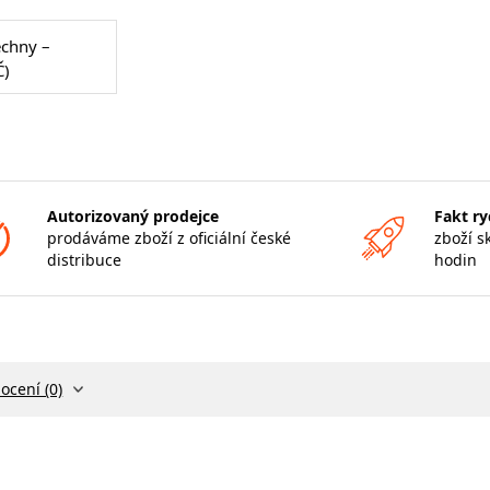
echny –
Č)
Autorizovaný prodejce
Fakt ry
prodáváme zboží z oficiální české
zboží s
distribuce
hodin
ocení (0)