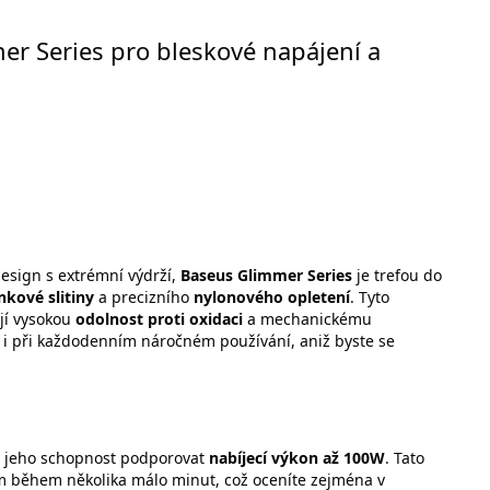
mer Series pro bleskové napájení a
esign s extrémní výdrží,
Baseus Glimmer Series
je trefou do
nkové slitiny
a precizního
nylonového opletení
. Tyto
ují vysokou
odolnost proti oxidaci
a mechanickému
 i při každodenním náročném používání, aniž byste se
 jeho schopnost podporovat
nabíjecí výkon až 100W
. Tato
m během několika málo minut, což oceníte zejména v