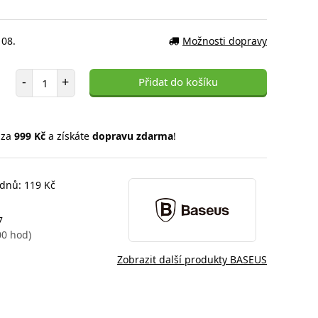
 08.
Možnosti dopravy
Počet položek
-
+
Přidat do košíku
 za
999 Kč
a získáte
dopravu zdarma
!
 dnů: 119 Kč
7
00 hod)
Zobrazit další produkty BASEUS