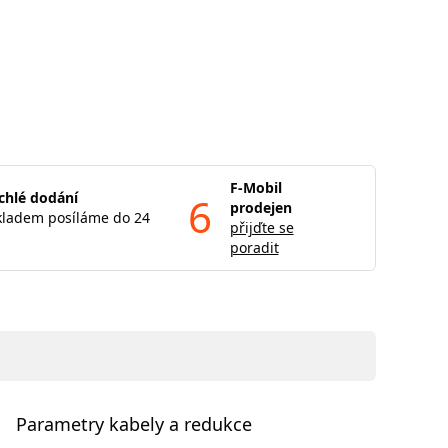
F-Mobil
chlé dodání
6
prodejen
kladem posíláme do 24
přijďte se
poradit
Parametry kabely a redukce