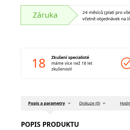
24 měsíců (platí pro vš
Záruka
včetně objednávek na I
18
Zkušení specialisté
máme více než 18 let
zkušeností
Popis a parametry
Diskuze (0)
Hodn
POPIS PRODUKTU