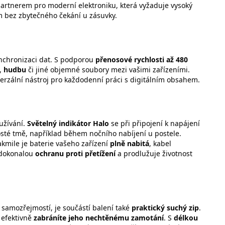
artnerem pro moderní elektroniku, která vyžaduje vysoký
ům bez zbytečného čekání u zásuvky.
ynchronizaci dat. S podporou
přenosové rychlosti až 480
,
hudbu
či jiné objemné soubory mezi vašimi zařízeními.
iverzální nástroj pro každodenní práci s digitálním obsahem.
oužívání.
Světelný indikátor Halo
se při připojení k napájení
osté tmě, například během nočního nabíjení u postele.
Jakmile je baterie vašeho zařízení
plně nabitá
, kabel
e dokonalou
ochranu proti přetížení
a prodlužuje životnost
samozřejmostí, je součástí balení také
praktický suchý zip
.
 efektivně
zabráníte jeho nechtěnému zamotání
. S
délkou