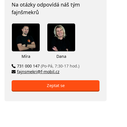
Na otázky odpovídá náš tým
fajnšmekrů
Míra
Dana
731 000 147
(Po-Pá, 7:30-17 hod.)
fajnsmekri@f-mobil.cz
Zeptat se