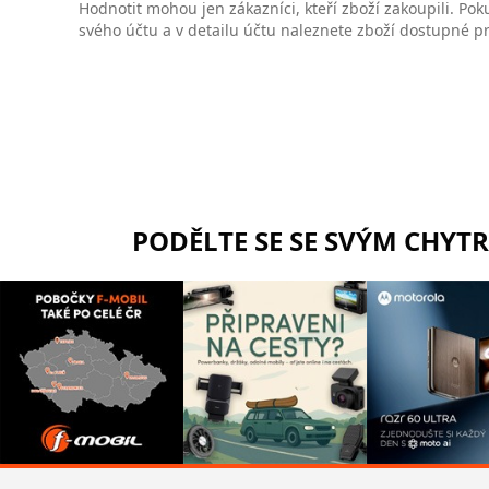
Hodnotit mohou jen zákazníci, kteří zboží zakoupili. Poku
svého účtu a v detailu účtu naleznete zboží dostupné 
PODĚLTE SE SE SVÝM CHYT