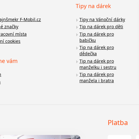
Tipy na dárek
fajnšmekr F-Mobil.cz
Tipy na Vánoční dárky
é značky
Tip na dárek pro děti
racovní místa
Tip na dárek pro
babičku
ní cookies
Tip na dárek pro
dědečka
me vám
Tip na dárek pro
manželku i sestru
n
Tip na dárek pro
manžela i bratra
a
Platba