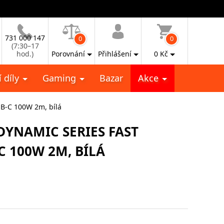
731 000 147
0
0
(7:30–17
hod.)
Porovnání
Přihlášení
0
Kč
 díly
Gaming
Bazar
Akce
SB-C 100W 2m, bílá
DYNAMIC SERIES FAST
C 100W 2M, BÍLÁ