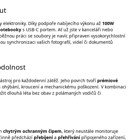
ut
ly elektroniky. Díky podpoře nabíjecího výkonu až
100W
notebooky
s USB-C portem. Ať už jste v kanceláři nebo
o běžnou práci se soubory je navíc připraven vysokorychlostní
u synchronizaci vašich fotografií, videí či dokumentů
odolnost
nástroj pro každodenní zátěž. Jeho povrch tvoří
prémiové
mu ohýbání, kroucení a mechanickému poškození. V kombinaci
užit dlouhá léta bez obav z polámaných vodičů či
en
chytrým ochranným čipem
, který neustále monitoruje
účinně předchází
přebíjení
a
přehřívání
připojeného zařízení,