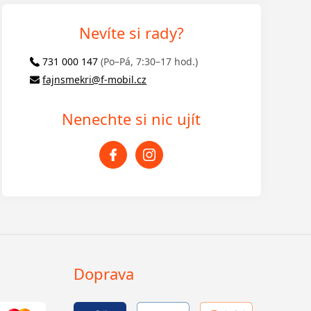
Nevíte si rady?
731 000 147
(Po–Pá, 7:30–17 hod.)
fajnsmekri@f-mobil.cz
Nenechte si nic ujít
Doprava