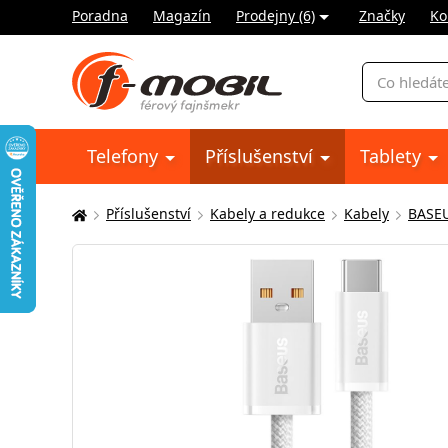
Poradna
Magazín
Prodejny (6)
Značky
Ko
Vyhledávání
Telefony
Příslušenství
Tablety
Příslušenství
Kabely a redukce
Kabely
BASE
Zde
se
nacházíte: