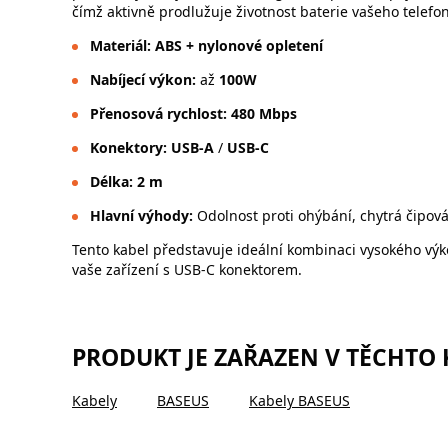
čímž aktivně prodlužuje životnost baterie vašeho telefo
Materiál:
ABS + nylonové opletení
Nabíjecí výkon:
až
100W
Přenosová rychlost:
480 Mbps
Konektory:
USB-A
/
USB-C
Délka:
2 m
Hlavní výhody:
Odolnost proti ohýbání, chytrá čipová
Tento kabel představuje ideální kombinaci vysokého výk
vaše zařízení s USB-C konektorem.
PRODUKT JE ZAŘAZEN V TĚCHTO
Kabely
BASEUS
Kabely BASEUS