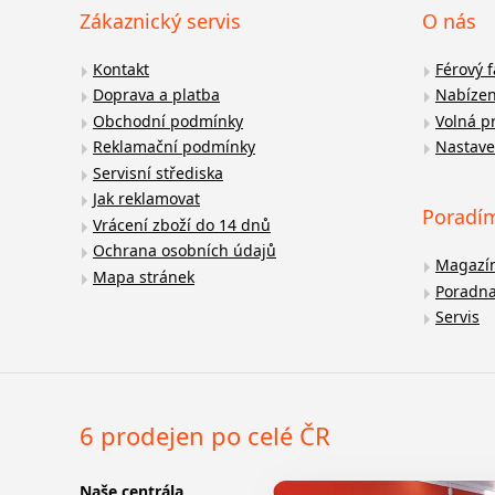
Zákaznický servis
O nás
Kontakt
Férový 
Doprava a platba
Nabízen
Obchodní podmínky
Volná p
Reklamační podmínky
Nastave
Servisní střediska
Jak reklamovat
Poradí
Vrácení zboží do 14 dnů
Ochrana osobních údajů
Magazí
Mapa stránek
Poradn
Servis
6 prodejen po celé ČR
Naše centrála