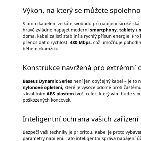
Výkon, na který se můžete spolehno
S tímto kabelem získáte svobodu při nabíjení široké šká
hravě zvládne napájet moderní
smartphony
,
tablety
i
doma, kabel zajistí stabilní a rychlý přísun energie. Pr
přenos dat o rychlosti
480 Mbps
, což umožňuje pohodlno
během okamžiku.
Konstrukce navržená pro extrémní 
Baseus Dynamic Series
není jen obyčejný kabel – je to 
nylonové opletení
, které je vysoce odolné proti časté
s kvalitním
ABS plastem
tvoří celek, který vám bude slo
poškozených koncovek.
Inteligentní ochrana vašich zařízení
Bezpečí vaší techniky je prioritou. Kabel je proto vybav
parametry nabíjení. Tato inteligentní správa napájení 