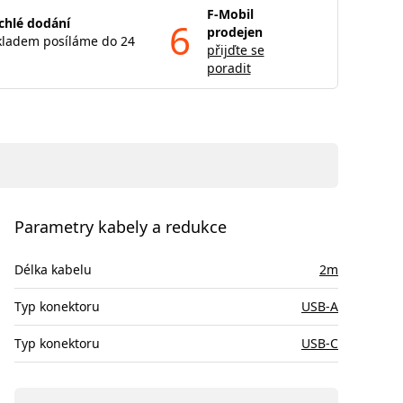
F-Mobil
chlé dodání
6
prodejen
kladem posíláme do 24
přijďte se
poradit
Parametry kabely a redukce
Délka kabelu
2m
Typ konektoru
USB-A
Typ konektoru
USB-C