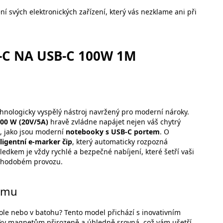
í svých elektronických zařízení, který vás nezklame ani při
-C NA USB-C 100W 1M
chnologicky vyspělý nástroj navržený pro moderní nároky.
00 W (20V/5A)
hravě zvládne napájet nejen váš chytrý
e, jako jsou moderní
notebooky s USB-C portem
. O
eligentní e-marker čip
, který automaticky rozpozná
ledkem je vždy rychlé a bezpečné nabíjení, které šetří vaši
louhodobém provozu.
ismu
ole nebo v batohu? Tento model přichází s inovativním
íky magnetům přirozeně a úhledně srovná, což vám ušetří