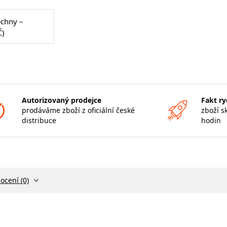
echny –
Č)
Autorizovaný prodejce
Fakt ry
prodáváme zboží z oficiální české
zboží s
distribuce
hodin
ocení (0)