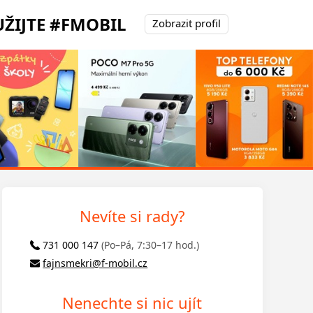
ŽIJTE #FMOBIL
Zobrazit profil
Nevíte si rady?
731 000 147
(Po–Pá, 7:30–17 hod.)
fajnsmekri@f-mobil.cz
Nenechte si nic ujít