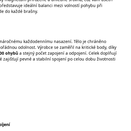
ředstavuje ideální balanci mezi volností pohybu při
de do každé brašny.
l náročnému každodennímu nasazení. Tělo je chráněno
ořádnou odolnost. Výrobce se zaměřil na kritické body, díky
000 ohybů
a stejný počet zapojení a odpojení. Celek doplňují
ré zajišťují pevné a stabilní spojení po celou dobu životnosti
íjení