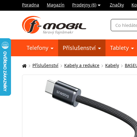
Poradna
Magazín
Prodejny (6)
Značky
Ko
Vyhledávání
Telefony
Příslušenství
Tablety
Příslušenství
Kabely a redukce
Kabely
BASE
Zde
se
nacházíte: