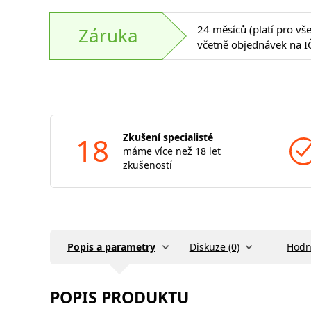
24 měsíců (platí pro vš
Záruka
včetně objednávek na I
18
Zkušení specialisté
máme více než 18 let
zkušeností
Popis a parametry
Diskuze (0)
Hodn
POPIS PRODUKTU