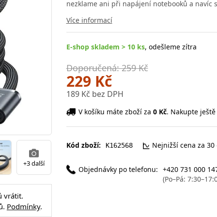
nezklame ani při napájení notebooků a navíc s
Více informací
E-shop skladem > 10 ks
, odešleme zítra
Doporučená: 259 Kč
229 Kč
189 Kč bez DPH
V košíku máte zboží za
0 Kč
. Nakupte ještě
Kód zboží:
Nejnižší cena za 30
K162568
+3 další
Objednávky po telefonu:
+420 731 000 14
(Po–Pá: 7:30–17:
vrátit.
ů.
Podmínky
.