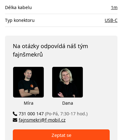
Délka kabelu
1m
Typ konektoru
USB-C
Na otázky odpovídá náš tým
fajnšmekrů
Míra
Dana
731 000 147
(Po-Pá, 7:30-17 hod.)
fajnsmekri@f-mobil.cz
Zeptat se