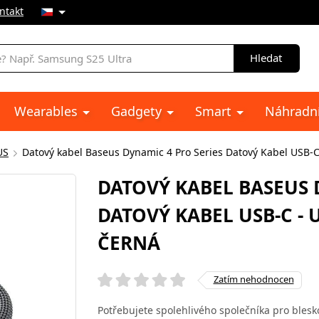
ntakt
Hledat
Wearables
Gadgety
Smart
Náhradní
US
Datový kabel Baseus Dynamic 4 Pro Series Datový Kabel USB-C
DATOVÝ KABEL BASEUS 
DATOVÝ KABEL USB-C - 
ČERNÁ
Zatím nehodnocen
Potřebujete spolehlivého společníka pro blesko