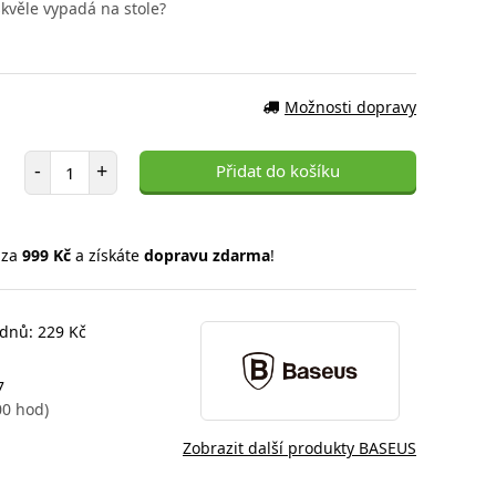
kvěle vypadá na stole?
Možnosti dopravy
Počet položek
-
+
Přidat do košíku
 za
999 Kč
a získáte
dopravu zdarma
!
 dnů: 229 Kč
7
00 hod)
Zobrazit další produkty BASEUS