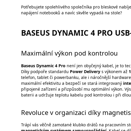
Potřebujete spolehlivého společníka pro bleskové nabíjen
napájení notebooků a navíc skvěle vypadá na stole?
BASEUS DYNAMIC 4 PRO USB
Maximální výkon pod kontrolou
Baseus Dynamic 4 Pro
není jen obyčejný kabel, je to te
Díky podpoře standardu
Power Delivery
s výkonem až
1
telefon, tablet či powerbanku, ale i náročnější hardwar
maximální efektivitu a bezpečí se stará integrovaný
int
připojené zařízení a přizpůsobí mu optimální výkon. Výs
baterii a udržuje teplotu kabelu pod kontrolou i při d
Revoluce v organizaci díky magnet
Trápí vás věčně zamotané klubko drátů na pracovním st
magnetickým systémem samouspořádání
. Kabel se d