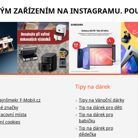
RÝM ZAŘÍZENÍM NA INSTAGRAMU. POU
Tipy na dárek
fajnšmekr F-Mobil.cz
Tipy na Vánoční dárky
é značky
Tip na dárek pro děti
racovní místa
Tip na dárek pro
babičku
ní cookies
Tip na dárek pro
dědečka