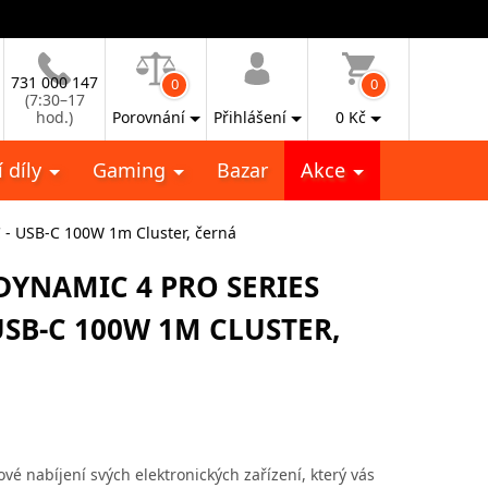
731 000 147
0
0
(7:30–17
hod.)
Porovnání
Přihlášení
0
Kč
 díly
Gaming
Bazar
Akce
 - USB-C 100W 1m Cluster, černá
DYNAMIC 4 PRO SERIES
USB-C 100W 1M CLUSTER,
vé nabíjení svých elektronických zařízení, který vás