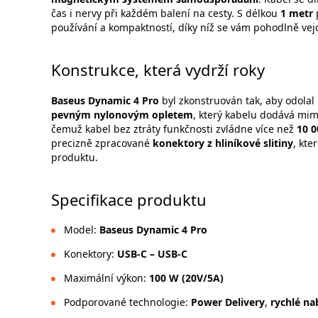
čas i nervy při každém balení na cesty. S délkou
1 metr
p
používání a kompaktností, díky níž se vám pohodlně vej
Konstrukce, která vydrží roky
Baseus Dynamic 4 Pro
byl zkonstruován tak, aby odola
pevným nylonovým opletem
, který kabelu dodává mim
čemuž kabel bez ztráty funkčnosti zvládne více než
10 
precizně zpracované
konektory z hliníkové slitiny
, kte
produktu.
Specifikace produktu
Model:
Baseus Dynamic 4 Pro
Konektory:
USB-C – USB-C
Maximální výkon:
100 W (20V/5A)
Podporované technologie:
Power Delivery
,
rychlé nab