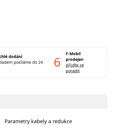
F-Mobil
chlé dodání
6
prodejen
kladem posíláme do 24
přijďte se
poradit
Parametry kabely a redukce