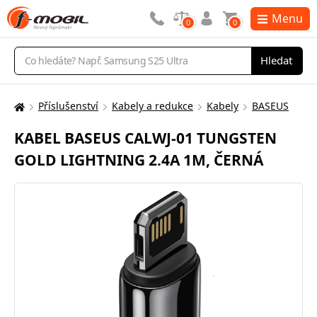
Menu
0
0
Vyhledávání
Hledat
Příslušenství
Kabely a redukce
Kabely
BASEUS
Zde
se
KABEL BASEUS CALWJ-01 TUNGSTEN
nacházíte:
GOLD LIGHTNING 2.4A 1M, ČERNÁ