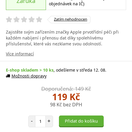
Záruka
objednávek na IČ)
Zatím nehodnocen
Zajistěte svým zařízením značky Apple prvotřídní péči při
každém nabíjení i přenosu dat díky spolehlivému
příslušenství, které vás nezklame svou odolností.
Více informací
E-shop skladem > 10 ks
, odešleme v středa 12. 08.
Možnosti dopravy
Doporučená: 149 Kč
119 Kč
98 Kč bez DPH
Počet položek
-
+
Přidat do košíku