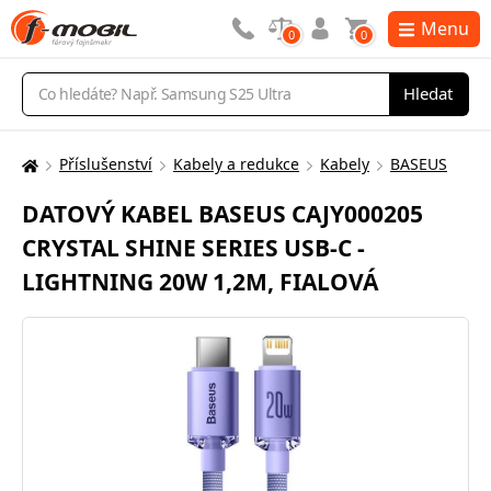
Menu
0
0
Vyhledávání
Hledat
Příslušenství
Kabely a redukce
Kabely
BASEUS
Zde
se
DATOVÝ KABEL BASEUS CAJY000205
nacházíte:
CRYSTAL SHINE SERIES USB-C -
LIGHTNING 20W 1,2M, FIALOVÁ