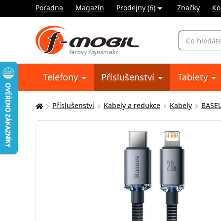
Poradna
Magazín
Prodejny (6)
Značky
Ko
Vyhledávání
Telefony
Příslušenství
Tablety
Příslušenství
Kabely a redukce
Kabely
BASE
Zde
se
nacházíte: