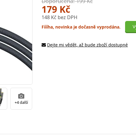
Doporučená: 199 Kč
179 Kč
148 Kč bez DPH
V
Fíííha, novinka je dočasně vyprodána.
Dejte mi vědět, až bude zboží dostupné
+4 další