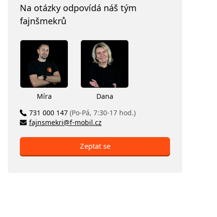
Na otázky odpovídá náš tým
fajnšmekrů
Míra
Dana
731 000 147
(Po-Pá, 7:30-17 hod.)
fajnsmekri@f-mobil.cz
Zeptat se