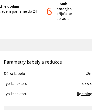
F-Mobil
chlé dodání
6
prodejen
kladem posíláme do 24
přijďte se
poradit
Parametry kabely a redukce
Délka kabelu
1,2m
Typ konektoru
USB-C
Typ konektoru
lightning