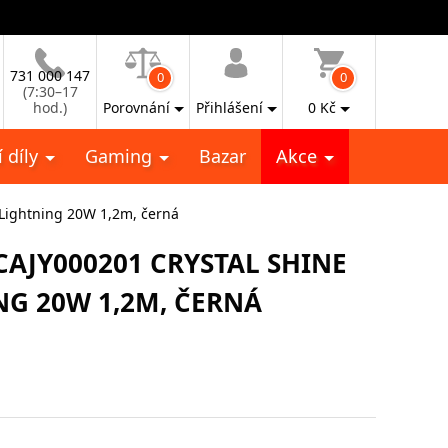
731 000 147
0
0
(7:30–17
hod.)
Porovnání
Přihlášení
0
Kč
 díly
Gaming
Bazar
Akce
 Lightning 20W 1,2m, černá
CAJY000201 CRYSTAL SHINE
ING 20W 1,2M, ČERNÁ