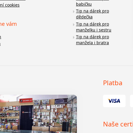
babičku
ní cookies
Tip na dárek pro
dědečka
me vám
Tip na dárek pro
manželku i sestru
n
Tip na dárek pro
manžela i bratra
a
Platba
Naše certi