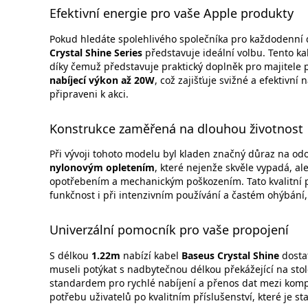
Efektivní energie pro vaše Apple produkty
Pokud hledáte spolehlivého společníka pro každodenní d
Crystal Shine Series
představuje ideální volbu. Tento k
díky čemuž představuje praktický doplněk pro majitele 
nabíjecí výkon až 20W
, což zajišťuje svižné a efektivní
připraveni k akci.
Konstrukce zaměřená na dlouhou životnost
Při vývoji tohoto modelu byl kladen značný důraz na odo
nylonovým opletením
, které nejenže skvěle vypadá, a
opotřebením a mechanickým poškozením. Tato kvalitní po
funkčnost i při intenzivním používání a častém ohýbání,
Univerzální pomocník pro vaše propojení
S délkou
1.22m
nabízí kabel
Baseus Crystal Shine
dosta
museli potýkat s nadbytečnou délkou překážející na sto
standardem pro rychlé nabíjení a přenos dat mezi kompa
potřebu uživatelů po kvalitním příslušenství, které je s