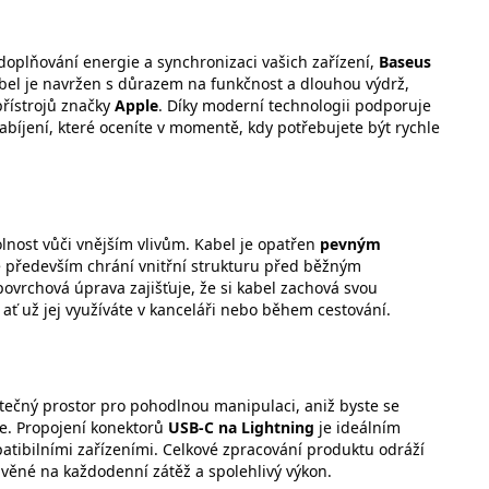
oplňování energie a synchronizaci vašich zařízení,
Baseus
abel je navržen s důrazem na funkčnost a dlouhou výdrž,
přístrojů značky
Apple
. Díky moderní technologii podporuje
 nabíjení, které oceníte v momentě, kdy potřebujete být rychle
lnost vůči vnějším vlivům. Kabel je opatřen
pevným
le především chrání vnitřní strukturu před běžným
vrchová úprava zajišťuje, že si kabel zachová svou
 ať už jej využíváte v kanceláři nebo během cestování.
tečný prostor pro pohodlnou manipulaci, aniž byste se
le. Propojení konektorů
USB-C na Lightning
je ideálním
tibilními zařízeními. Celkové zpracování produktu odráží
tavěné na každodenní zátěž a spolehlivý výkon.