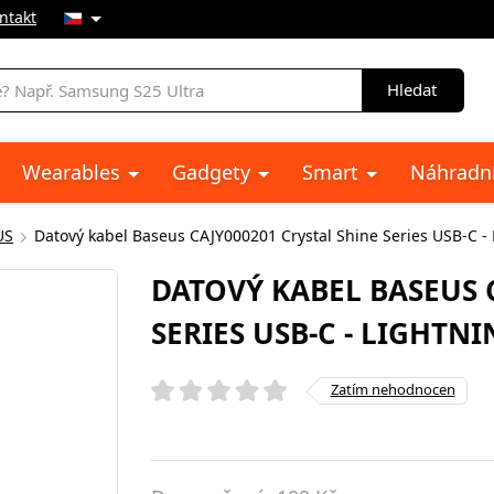
ntakt
Hledat
Wearables
Gadgety
Smart
Náhradní
US
Datový kabel Baseus CAJY000201 Crystal Shine Series USB-C -
DATOVÝ KABEL BASEUS 
SERIES USB-C - LIGHTN
Zatím nehodnocen