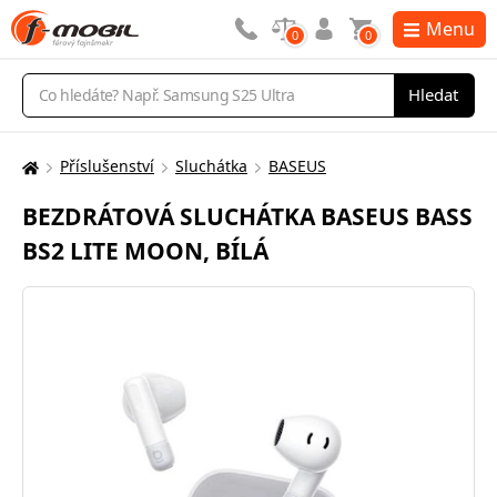
Menu
0
0
Vyhledávání
Hledat
Příslušenství
Sluchátka
BASEUS
Zde
se
BEZDRÁTOVÁ SLUCHÁTKA BASEUS BASS
nacházíte:
BS2 LITE MOON, BÍLÁ