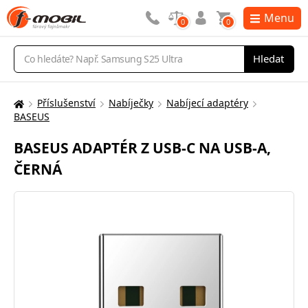
Menu
0
0
Vyhledávání
Hledat
Příslušenství
Nabíječky
Nabíjecí adaptéry
Zde
BASEUS
se
nacházíte:
BASEUS ADAPTÉR Z USB-C NA USB-A,
ČERNÁ