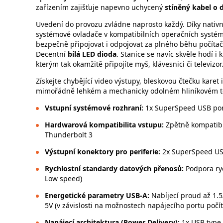
zařízením zajišťuje napevno uchycený
stíněný kabel o 
Uvedení do provozu zvládne naprosto každý. Díky nativ
systémové ovladače v kompatibilních operačních systéme
bezpečně připojovat i odpojovat za plného běhu počítače
Decentní
bílá LED dioda
. Stanice se navíc skvěle hodí 
kterým tak okamžitě připojíte myš, klávesnici či televizor
Získejte chybějící video výstupy, bleskovou čtečku kare
mimořádně lehkém a mechanicky odolném hliníkovém t
Vstupní systémové rozhraní:
1x SuperSpeed USB port
Hardwarová kompatibilita vstupu:
Zpětně kompatibil
Thunderbolt 3
Výstupní konektory pro periferie:
2x SuperSpeed USB 
Rychlostní standardy datových přenosů:
Podpora rych
Low speed)
Energetické parametry USB-A:
Nabíjecí proud až 1.5
5V (v závislosti na možnostech napájecího portu počít
Napájecí architektura (Power Delivery):
1x USB type 