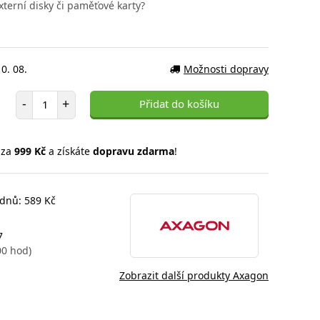
xterní disky či paměťové karty?
0. 08.
Možnosti dopravy
Počet položek
-
+
Přidat do košíku
 za
999 Kč
a získáte
dopravu zdarma
!
 dnů: 589 Kč
7
00 hod)
Zobrazit další produkty Axagon