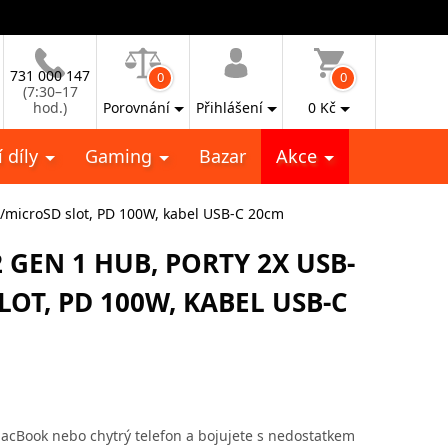
731 000 147
0
0
(7:30–17
hod.)
Porovnání
Přihlášení
0
Kč
 díly
Gaming
Bazar
Akce
/microSD slot, PD 100W, kabel USB-C 20cm
 GEN 1 HUB, PORTY 2X USB-
LOT, PD 100W, KABEL USB-C
acBook nebo chytrý telefon a bojujete s nedostatkem