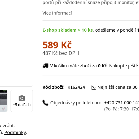
portů při každodenní snaze připojit monitor, e
Více informací
E-shop skladem > 10 ks
, odešleme v pondělí 1
589 Kč
487 Kč bez DPH
V košíku máte zboží za
0 Kč
. Nakupte ještě
Kód zboží:
Nejnižší cena za 30
K162424
Objednávky po telefonu:
+420 731 000 14
+5 dalších
(Po–Pá: 7:30–17:
vrátit.
ů.
Podmínky
.