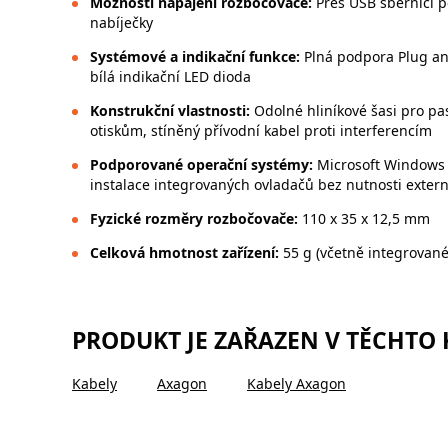
Možnosti napájení rozbočovače:
Přes USB sběrnici p
nabíječky
Systémové a indikační funkce:
Plná podpora Plug and
bílá indikační LED dioda
Konstrukční vlastnosti:
Odolné hliníkové šasi pro pa
otiskům, stíněný přívodní kabel proti interferencím
Podporované operační systémy:
Microsoft Windows 1
instalace integrovaných ovladačů bez nutnosti extern
Fyzické rozměry rozbočovače:
110 x 35 x 12,5 mm
Celková hmotnost zařízení:
55 g (včetně integrované
PRODUKT JE ZAŘAZEN V TĚCHTO
Kabely
Axagon
Kabely Axagon