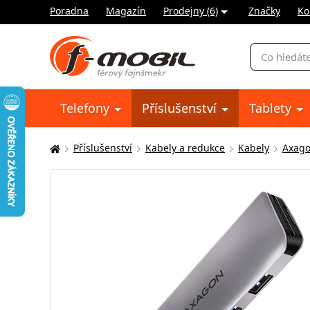
Poradna
Magazín
Prodejny (6)
Značky
Ko
Vyhledávání
Telefony
Příslušenství
Tablety
Příslušenství
Kabely a redukce
Kabely
Axag
Zde
se
nacházíte: