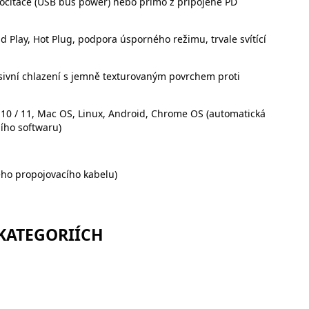
očítače (USB bus power) nebo přímo z připojené PD
 Play, Hot Plug, podpora úsporného režimu, trvale svítící
sivní chlazení s jemně texturovaným povrchem proti
0 / 11, Mac OS, Linux, Android, Chrome OS (automatická
ího softwaru)
ho propojovacího kabelu)
 KATEGORIÍCH