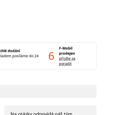
F-Mobil
chlé dodání
6
prodejen
kladem posíláme do 24
přijďte se
poradit
Na otázky odpovídá náš tým