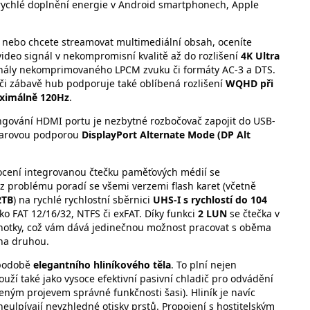
 rychlé doplnění energie v Android smartphonech, Apple
u nebo chcete streamovat multimediální obsah, oceníte
video signál v nekompromisní kvalitě až do rozlišení
4K Ultra
nály nekomprimovaného LPCM zvuku či formáty AC-3 a DTS.
 či zábavě hub podporuje také oblíbená rozlišení
WQHD při
aximálně 120Hz
.
gování HDMI portu je nezbytné rozbočovač zapojit do USB-
dwarovou podporou
DisplayPort Alternate Mode (DP Alt
ocení integrovanou čtečku paměťových médií se
ez problému poradí se všemi verzemi flash karet (včetně
2TB
) na rychlé rychlostní sběrnici
UHS-I s rychlostí do 104
o FAT 12/16/32, NTFS či exFAT. Díky funkci
2 LUN
se čtečka v
dnotky, což vám dává jedinečnou možnost pracovat s oběma
 na druhou.
 podobě
elegantního hliníkového těla
. To plní nejen
ží také jako vysoce efektivní pasivní chladič pro odvádění
eným projevem správné funkčnosti šasi). Hliník je navíc
neulpívají nevzhledné otisky prstů. Propojení s hostitelským