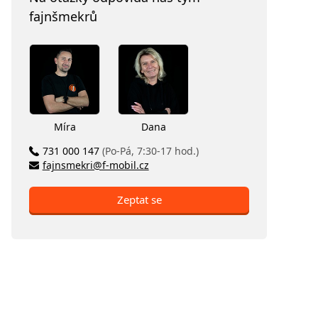
fajnšmekrů
Míra
Dana
731 000 147
(Po-Pá, 7:30-17 hod.)
fajnsmekri@f-mobil.cz
Zeptat se