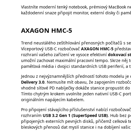
Vlastníte moderní tenký notebook, prémiový MacBook neb
každodenní snaze připojit monitor, externí disky či pam
AXAGON HMC-5
Trend neustálého zeštíhlování přenosných počítačů s se
Víceportový USB-C rozbočovač
AXAGON HMC-5
představ
rozhraní vašeho zařízení ve vysoce efektivní
dokovací st
umožní zachovat maximální pracovní tempo. Skrze něj to
paměťová média i dvojici standardních USB periferií, a 
Jednou z nejvýznamnějších předností tohoto modelu je 
Delivery 3.0
. Nemusíte mít obavu, že zapojením rozbočov
vhodné síťové PD nabíječky dokáže stanice propustit do 
Tímto chytrým krokem uvolníte jeden nativní USB-C port 
originálním napájecím kabelem.
Pro připojení stávajícího příslušenství nabízí rozbočova
rozhraním
USB 3.2 Gen 1 (SuperSpeed USB)
. Hub bez p
připojených externích pevných disků, přičemž celková 
bleskových přenosů dat myslí stanice i na dobíjení va