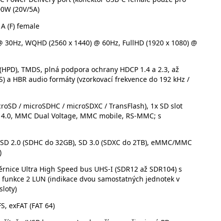
00W (20V/5A)
A (F) female
@ 30Hz, WQHD (2560 x 1440) @ 60Hz, FullHD (1920 x 1080) @
(HPD), TMDS, plná podpora ochrany HDCP 1.4 a 2.3, až
 a HBR audio formáty (vzorkovací frekvence do 192 kHz /
croSD / microSDHC / microSDXC / TransFlash), 1x SD slot
C 4.0, MMC Dual Voltage, MMC mobile, RS-MMC; s
, SD 2.0 (SDHC do 32GB), SD 3.0 (SDXC do 2TB), eMMC/MMC
)
ěrnice Ultra High Speed bus UHS-I (SDR12 až SDR104) s
 funkce 2 LUN (indikace dvou samostatných jednotek v
loty)
S, exFAT (FAT 64)