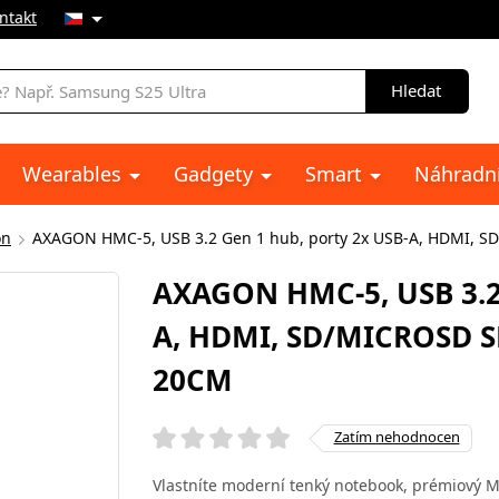
ntakt
Hledat
Wearables
Gadgety
Smart
Náhradní
on
AXAGON HMC-5, USB 3.2 Gen 1 hub, porty 2x USB-A, HDMI, SD
AXAGON HMC-5, USB 3.2
A, HDMI, SD/MICROSD S
20CM
Zatím nehodnocen
Vlastníte moderní tenký notebook, prémiový M