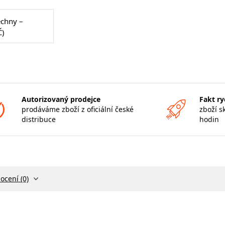
echny –
Č)
Autorizovaný prodejce
Fakt ry
prodáváme zboží z oficiální české
zboží s
distribuce
hodin
ocení (0)