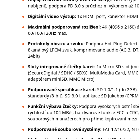
nabíjení), podpora PD 3.0 s průchozím výkonem až 1
Digitální video výstup:
1x HDMI port, konektor HDMI 
Maximální podporovaná rozlišení:
4K (4096 x 2160) 
60/100/120Hz max.
Protokoly obrazu a zvuku:
Podpora Hot-Plug-Detect 
8kanálový LPCM zvuk, komprimované audio (AC-3, DTS)
24bit)
Sloty integrované čtečky karet:
1x Micro SD slot (mi
(SecureDigital / SDHC / SDXC, MultiMedia Card, MM
adaptérem miniSD, MMC Micro)
Podporované specifikace karet:
SD 1.0/1.1 (do 2GB)
standardy (8-bit), SD 3.01, aplikace SD Jukebox (CPRM
Funkční výbava čtečky:
Podpora vysokorychlostní sb
rychlostí do 104 MB/s, hardwarové funkce ECC a CRC,
souborových manažerech pro přímé kopírování mezi s
Podporované souborové systémy:
FAT 12/16/32, NTF