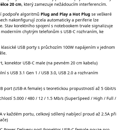
délce 20 cm
, který zamezuje nežádoucím interferencím.
ní podpoře algoritmů
Plug and Play a Hot Plug
se veškeré
ch nakonfigurují zcela automaticky a periferie lze
. Stav korektního spojení s notebookem trvale signalizuje
i k moderním chytrým telefonům s USB-C rozhraním, ke
.
t i klasické USB porty s průchozím 100W napájením v jednom
ěle.
, konektor USB-C male (na pevném 20 cm kabelu)
ní s USB 3.1 Gen 1 / USB 3.0, USB 2.0 a rozhraním
port (USB-A female) s teoretickou propustností až 5 Gbit/s
lostí 5.000 / 480 / 12 / 1.5 Mb/s (SuperSpeed / High / Full /
A v každém portu, celkový sdílený nabíjecí proud až 2.5A při
ače)
C Power Delivery port (konektor USB-C female pouze pro