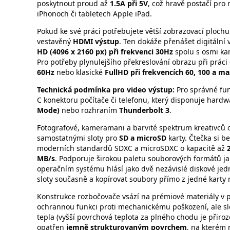
poskytnout proud až
1.5A při 5V
, což hravě postačí pro
iPhonoch či tabletech Apple iPad.
Pokud ke své práci potřebujete větší zobrazovací ploch
vestavěný
HDMI výstup
. Ten dokáže přenášet digitální 
HD (4096 x 2160 px) při frekvenci 30Hz
spolu s osmi ka
Pro potřeby plynulejšího překreslování obrazu při práci
60Hz
nebo klasické
FullHD při frekvencích 60, 100 a m
Technická podmínka pro video výstup:
Pro správné fun
C konektoru počítače či telefonu, který disponuje har
Mode)
nebo rozhraním
Thunderbolt 3
.
Fotografové, kameramani a barvité spektrum kreativců 
samostatnými sloty pro
SD a microSD
karty. Čtečka si b
moderních standardů SDXC a microSDXC o kapacitě až
MB/s
. Podporuje širokou paletu souborových formátů jak
operačním systému hlásí jako dvě nezávislé diskové je
sloty současně a kopírovat soubory přímo z jedné karty
Konstrukce rozbočovače vsází na prémiové materiály v
ochrannou funkci proti mechanickému poškození, ale slou
tepla (vyšší povrchová teplota za plného chodu je přiroz
opatřen
jemně strukturovaným povrchem
, na kterém 