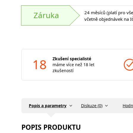
24 měsíců (platí pro vš
Záruka
včetně objednávek na I
18
Zkušení specialisté
máme více než 18 let
zkušeností
Popis a parametry
Diskuze (0)
Hodn
POPIS PRODUKTU