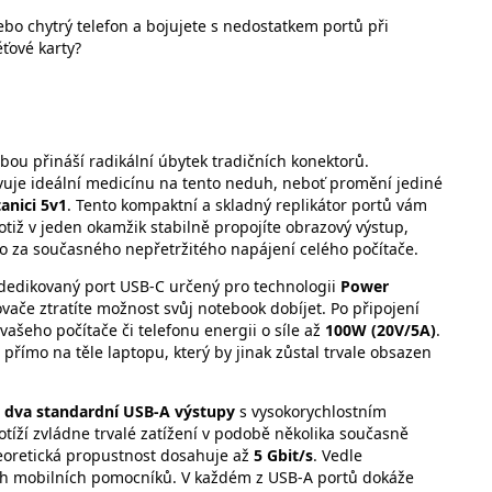
o chytrý telefon a bojujete s nedostatkem portů při
ěťové karty?
bou přináší radikální úbytek tradičních konektorů.
uje ideální medicínu na tento neduh, neboť promění jediné
anici 5v1
. Tento kompaktní a skladný replikátor portů vám
tiž v jeden okamžik stabilně propojíte obrazový výstup,
to za současného nepřetržitého napájení celého počítače.
dedikovaný port USB-C určený pro technologii
Power
ače ztratíte možnost svůj notebook dobíjet. Po připojení
vašeho počítače či telefonu energii o síle až
100W (20V/5A)
.
přímo na těle laptopu, který by jinak zůstal trvale obsazen
č
dva standardní USB-A výstupy
s vysokorychlostním
otíží zvládne trvalé zatížení v podobě několika současně
teoretická propustnost dosahuje až
5 Gbit/s
. Vedle
šich mobilních pomocníků. V každém z USB-A portů dokáže