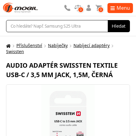
Menu
0
0
Vyhledávání
Hledat
Příslušenství
Nabíječky
Nabíjecí adaptéry
Zde
Swissten
se
nacházíte:
AUDIO ADAPTÉR SWISSTEN TEXTILE
USB-C / 3,5 MM JACK, 1,5M, ČERNÁ