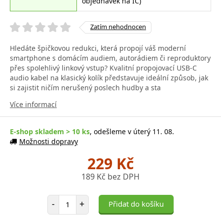
objednávek na IČ)
Zatím nehodnocen
Hledáte špičkovou redukci, která propojí váš moderní
smartphone s domácím audiem, autorádiem či reproduktory
přes spolehlivý linkový vstup? Kvalitní propojovací USB-C
audio kabel na klasický kolík představuje ideální způsob, jak
si zajistit ničím nerušený poslech hudby a sta
Více informací
E-shop skladem > 10 ks
, odešleme v úterý 11. 08.
Možnosti dopravy
229 Kč
189 Kč bez DPH
Počet položek
-
+
Přidat do košíku