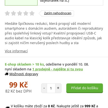
objednávek na IČ)
Zatím nehodnocen
Hledáte špičkovou redukci, která propojí váš moderní
smartphone s domácím audiem, autorádiem či reproduktory
přes spolehlivý linkový vstup? Kvalitní propojovací USB-C
audio kabel na klasický kolík představuje ideální způsob, jak
si zajistit ničím nerušený poslech hudby a sta
Více informací
E-shop skladem > 10 ks
, odešleme v pondělí 10. 08.
nyní skladem na
1 prodejně - najděte si tu svou
Možnosti dopravy
99 Kč
Počet položek
-
+
Přidat do košíku
82 Kč bez DPH
V košíku máte zboží za
0 Kč
. Nakupte ještě za
999 Kč
a