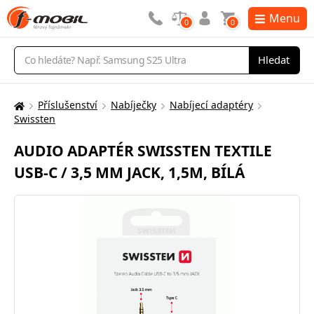
Menu
0
0
Vyhledávání
Hledat
Příslušenství
Nabíječky
Nabíjecí adaptéry
Zde
Swissten
se
nacházíte:
AUDIO ADAPTÉR SWISSTEN TEXTILE
USB-C / 3,5 MM JACK, 1,5M, BÍLÁ