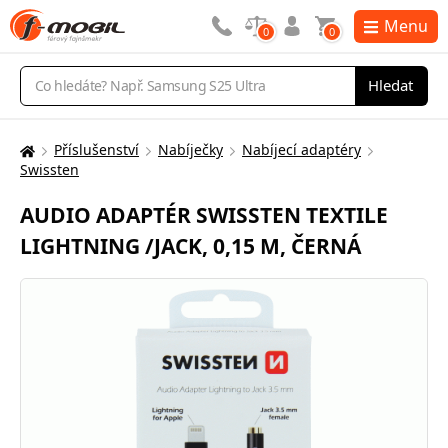
Menu
0
0
Vyhledávání
Hledat
Příslušenství
Nabíječky
Nabíjecí adaptéry
Zde
Swissten
se
nacházíte:
AUDIO ADAPTÉR SWISSTEN TEXTILE
LIGHTNING /JACK, 0,15 M, ČERNÁ