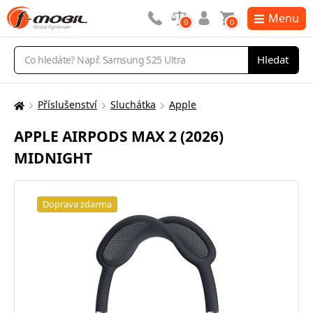
Menu
0
0
Vyhledávání
Hledat
Příslušenství
Sluchátka
Apple
Zde
se
APPLE AIRPODS MAX 2 (2026)
nacházíte:
MIDNIGHT
Doprava zdarma