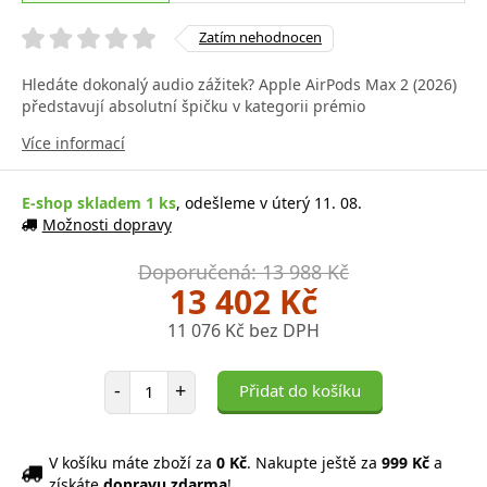
Zatím nehodnocen
Hledáte dokonalý audio zážitek? Apple AirPods Max 2 (2026)
představují absolutní špičku v kategorii prémio
Více informací
E-shop skladem 1 ks
, odešleme v úterý 11. 08.
Možnosti dopravy
Doporučená: 13 988 Kč
13 402 Kč
11 076 Kč bez DPH
Počet položek
-
+
Přidat do košíku
V košíku máte zboží za
0 Kč
. Nakupte ještě za
999 Kč
a
získáte
dopravu zdarma
!