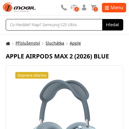
Menu
0
0
Vyhledávání
Hledat
Příslušenství
Sluchátka
Apple
Zde
se
APPLE AIRPODS MAX 2 (2026) BLUE
nacházíte:
Doprava zdarma