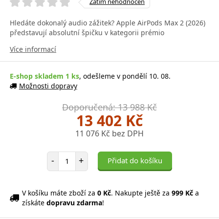
Zatím nehodnocen
Hledáte dokonalý audio zážitek? Apple AirPods Max 2 (2026)
představují absolutní špičku v kategorii prémio
Více informací
E-shop skladem 1 ks
, odešleme v pondělí 10. 08.
Možnosti dopravy
Doporučená: 13 988 Kč
13 402 Kč
11 076 Kč bez DPH
Počet položek
-
+
Přidat do košíku
V košíku máte zboží za
0 Kč
. Nakupte ještě za
999 Kč
a
získáte
dopravu zdarma
!