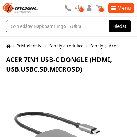
Menu
0
0
Vyhledávání
Hledat
Příslušenství
Kabely a redukce
Kabely
Acer
Zde
se
ACER 7IN1 USB-C DONGLE (HDMI,
nacházíte:
USB,USBC,SD,MICROSD)