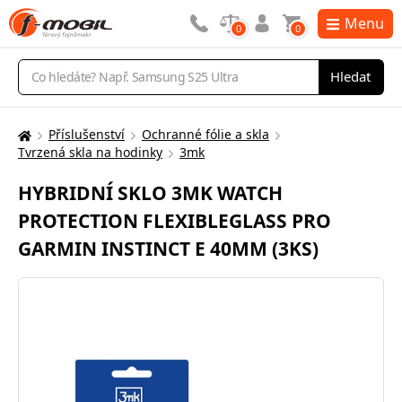
Menu
0
0
Vyhledávání
Hledat
Příslušenství
Ochranné fólie a skla
Zde
Tvrzená skla na hodinky
3mk
se
nacházíte:
HYBRIDNÍ SKLO 3MK WATCH
PROTECTION FLEXIBLEGLASS PRO
GARMIN INSTINCT E 40MM (3KS)