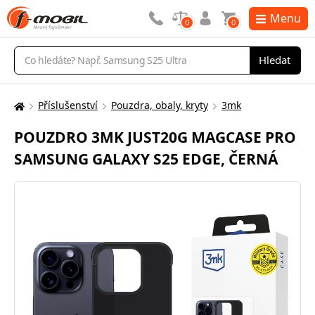
Menu
0
0
Vyhledávání
Hledat
Příslušenství
Pouzdra, obaly, kryty
3mk
Zde
se
POUZDRO 3MK JUST20G MAGCASE PRO
nacházíte:
SAMSUNG GALAXY S25 EDGE, ČERNÁ