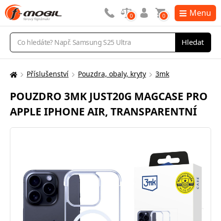
Menu
0
0
Vyhledávání
Hledat
Příslušenství
Pouzdra, obaly, kryty
3mk
Zde
se
POUZDRO 3MK JUST20G MAGCASE PRO
nacházíte:
APPLE IPHONE AIR, TRANSPARENTNÍ