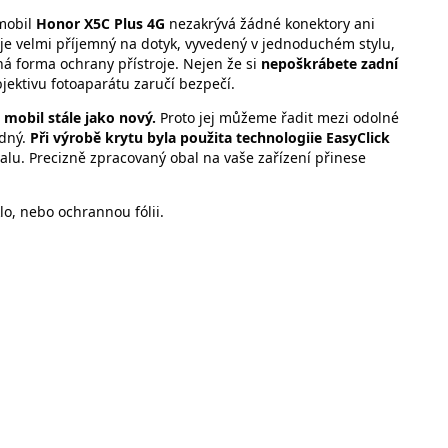
mobil
Honor X5C Plus 4G
nezakrývá žádné konektory ani
je velmi příjemný na dotyk, vyvedený v jednoduchém stylu,
á forma ochrany přístroje. Nejen že si
nepoškrábete zadní
jektivu fotoaparátu zaručí bezpečí.
 mobil stále jako nový.
Proto jej můžeme řadit mezi odolné
edný.
Při výrobě krytu byla použita technologiie EasyClick
 obalu. Precizně zpracovaný obal na vaše zařízení přinese
o, nebo ochrannou fólii.