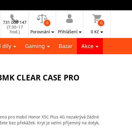
731 000 147
0
0
(7:30–17
hod.)
Porovnání
Přihlášení
0
Kč
 díly
Gaming
Bazar
Akce
3MK CLEAR CASE PRO
čeno pro mobil Honor X5C Plus 4G nezakrývá žádné
žete bez překážek. Kryt je velmi příjemný na dotyk,
a