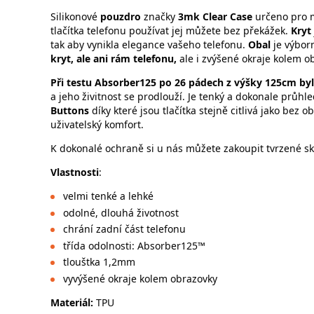
Silikonové
pouzdro
značky
3mk Clear Case
určeno pro 
tlačítka telefonu používat jej můžete bez překážek.
Kryt
tak aby vynikla elegance vašeho telefonu.
Obal
je výborn
kryt, ale ani rám telefonu,
ale i zvýšené okraje kolem ob
Při testu Absorber125 po 26 pádech z výšky 125cm byl
a jeho živitnost se prodlouží. Je tenký a dokonale průhl
Buttons
díky které jsou tlačítka stejně citlivá jako bez
uživatelský komfort.
K dokonalé ochraně si u nás můžete zakoupit tvrzené skl
Vlastnosti
:
velmi tenké a lehké
odolné, dlouhá životnost
chrání zadní část telefonu
třída odolnosti: Absorber125™
tlouštka 1,2mm
vyvýšené okraje kolem obrazovky
Materiál:
TPU