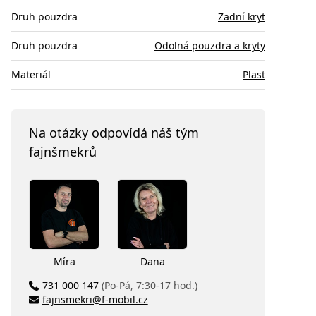
Druh pouzdra
Zadní kryt
Druh pouzdra
Odolná pouzdra a kryty
Materiál
Plast
Na otázky odpovídá náš tým
fajnšmekrů
Míra
Dana
731 000 147
(Po-Pá, 7:30-17 hod.)
fajnsmekri@f-mobil.cz