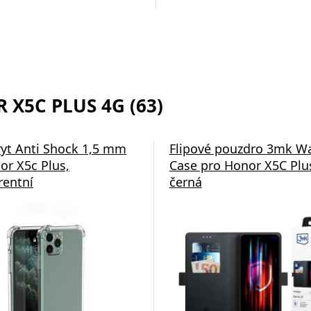
 X5C PLUS 4G (63)
ryt Anti Shock 1,5 mm
Flipové pouzdro 3mk Wa
or X5c Plus,
Case pro Honor X5C Plu
rentní
černá