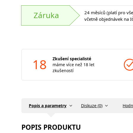
24 měsíců (platí pro vš
Záruka
včetně objednávek na I
18
Zkušení specialisté
máme více než 18 let
zkušeností
Popis a parametry
Diskuze (0)
Hodn
POPIS PRODUKTU