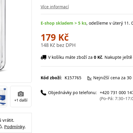
Více informací
E-shop skladem > 5 ks
, odešleme v úterý 11. 
179 Kč
148 Kč bez DPH
V košíku máte zboží za
0 Kč
. Nakupte ještě
Kód zboží:
Nejnižší cena za 30
K157765
Objednávky po telefonu:
+420 731 000 14
(Po–Pá: 7:30–17:
+1 další
vrátit.
ů.
Podmínky
.