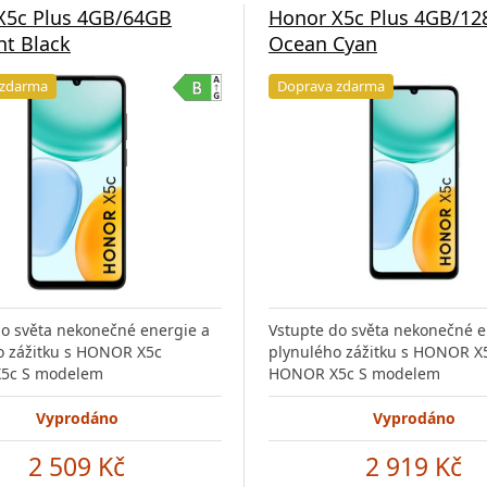
X5c Plus 4GB/64GB
Honor X5c Plus 4GB/1
ht Black
Ocean Cyan
 zdarma
Doprava zdarma
do světa nekonečné energie a
Vstupte do světa nekonečné e
o zážitku s HONOR X5c
plynulého zážitku s HONOR X
5c S modelem
HONOR X5c S modelem
Vyprodáno
Vyprodáno
2 509 Kč
2 919 Kč