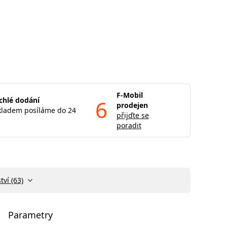
F-Mobil
chlé dodání
6
prodejen
kladem posíláme do 24
přijďte se
poradit
tví (63)
Parametry