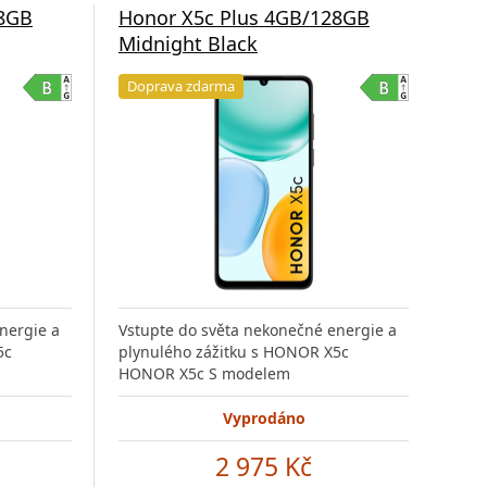
28GB
Honor X5c Plus 4GB/128GB
Midnight Black
Doprava zdarma
nergie a
Vstupte do světa nekonečné energie a
5c
plynulého zážitku s HONOR X5c
HONOR X5c S modelem
Vyprodáno
2 975 Kč