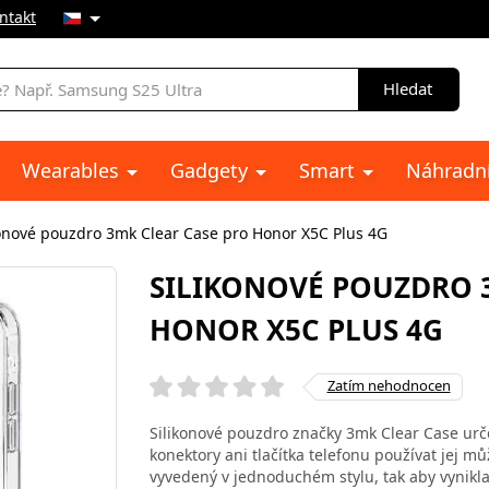
ntakt
Hledat
Wearables
Gadgety
Smart
Náhradní
konové pouzdro 3mk Clear Case pro Honor X5C Plus 4G
SILIKONOVÉ POUZDRO 
HONOR X5C PLUS 4G
Zatím nehodnocen
Silikonové pouzdro značky 3mk Clear Case ur
konektory ani tlačítka telefonu používat jej mů
vyvedený v jednoduchém stylu, tak aby vynikl