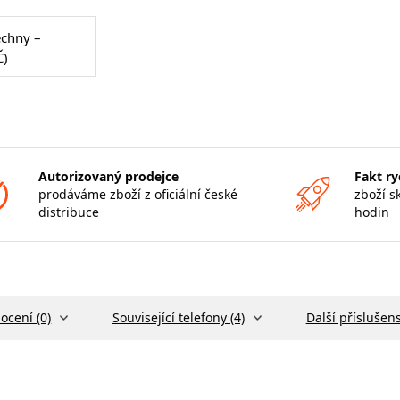
echny –
Č)
Autorizovaný prodejce
Fakt ry
prodáváme zboží z oficiální české
zboží s
distribuce
hodin
ocení (0)
Související telefony (4)
Další příslušens