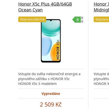
Honor X5c Plus 4GB/64GB
Honor 
Ocean Cyan
Midnig
Doprava zdarma
Doprava
Vstupte do světa nekonečné energie a
Vstupte 
plynulého zážitku s HONOR X5c
plynuléh
HONOR X5c S modelem
HONOR X
Vyprodáno
2 509 Kč