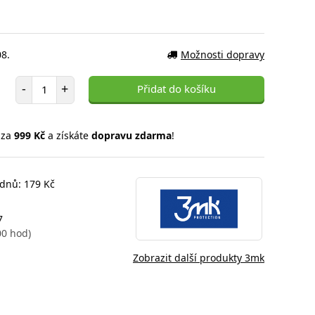
08.
Možnosti dopravy
Počet položek
-
+
Přidat do košíku
 za
999 Kč
a získáte
dopravu zdarma
!
 dnů: 179 Kč
7
00 hod)
Zobrazit další produkty 3mk