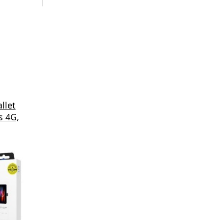
llet
s 4G,