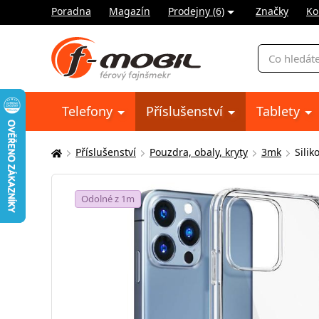
Poradna
Magazín
Prodejny (6)
Značky
Ko
Vyhledávání
Telefony
Příslušenství
Tablety
Příslušenství
Pouzdra, obaly, kryty
3mk
Sili
Zde
se
nacházíte:
Odolné z 1m