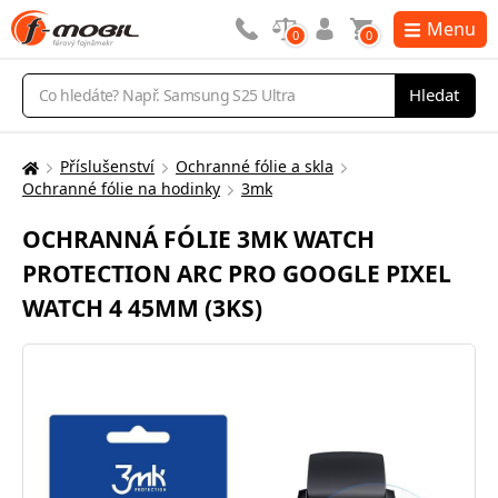
Menu
0
0
Vyhledávání
Hledat
Příslušenství
Ochranné fólie a skla
Zde
Ochranné fólie na hodinky
3mk
se
nacházíte:
OCHRANNÁ FÓLIE 3MK WATCH
PROTECTION ARC PRO GOOGLE PIXEL
WATCH 4 45MM (3KS)