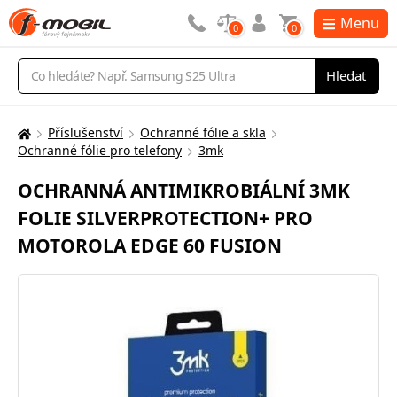
Menu
0
0
Vyhledávání
Hledat
Příslušenství
Ochranné fólie a skla
Zde
Ochranné fólie pro telefony
3mk
se
nacházíte:
OCHRANNÁ ANTIMIKROBIÁLNÍ 3MK
FOLIE SILVERPROTECTION+ PRO
MOTOROLA EDGE 60 FUSION