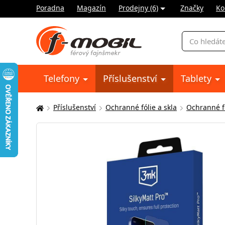
Poradna
Magazín
Prodejny (6)
Značky
Ko
Vyhledávání
Telefony
Příslušenství
Tablety
Příslušenství
Ochranné fólie a skla
Ochranné fó
Zde
se
nacházíte: