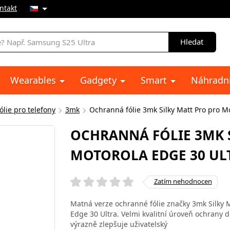
ntakt
Hledat
Wearables
Gadgety
Smart
Náhradní
lie pro telefony
3mk
Ochranná fólie 3mk Silky Matt Pro pro M
OCHRANNÁ FÓLIE 3MK 
MOTOROLA EDGE 30 UL
Zatím nehodnocen
Matná verze ochranné fólie značky 3mk Silky M
Edge 30 Ultra. Velmi kvalitní úroveň ochrany d
výrazně zlepšuje uživatelský