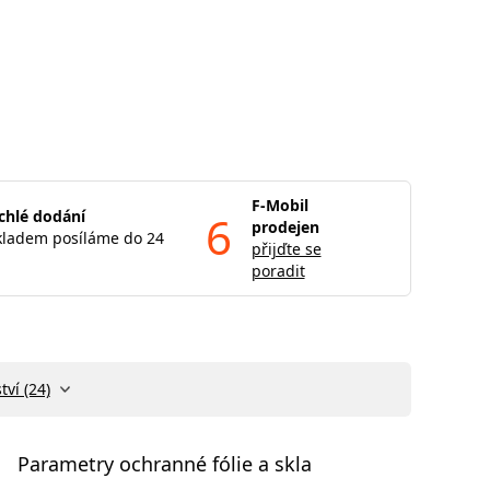
F-Mobil
chlé dodání
6
prodejen
kladem posíláme do 24
přijďte se
poradit
tví (24)
Parametry ochranné fólie a skla