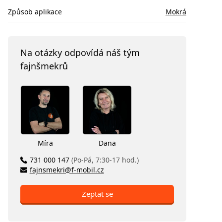
Způsob aplikace
Mokrá
Na otázky odpovídá náš tým
fajnšmekrů
Míra
Dana
731 000 147
(Po-Pá, 7:30-17 hod.)
fajnsmekri@f-mobil.cz
Zeptat se