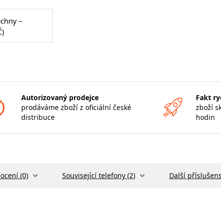
echny –
Č)
Autorizovaný prodejce
Fakt ry
prodáváme zboží z oficiální české
zboží s
distribuce
hodin
ocení (0)
Související telefony (2)
Další příslušens