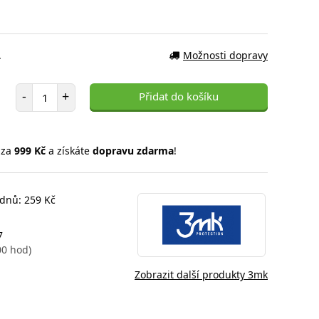
.
Možnosti dopravy
Počet položek
-
+
Přidat do košíku
 za
999 Kč
a získáte
dopravu zdarma
!
 dnů: 259 Kč
7
00 hod)
Zobrazit další produkty 3mk