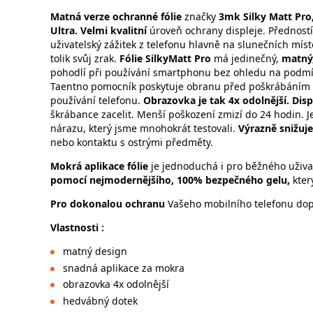
Matná verze ochranné fólie
značky
3mk Silky Matt Pro
Ultra. Velmi kvalitní
úroveň ochrany displeje. Předností
uživatelský zážitek z telefonu hlavně na slunečních mís
tolik svůj zrak.
Fólie SilkyMatt Pro
má jedinečný,
matný
pohodlí při používání smartphonu bez ohledu na podmí
Taentno pomocník poskytuje obranu před poškrábáním 
používání telefonu.
Obrazovka je tak 4x odolnější. Dis
škrábance zacelit. Menší poškození zmizí do 24 hodin. Je
nárazu, který jsme mnohokrát testovali.
Výrazně snižuje
nebo kontaktu s ostrými předměty.
Mokrá aplikace fólie
je jednoduchá i pro běžného uživa
pomocí nejmodernějšího, 100% bezpečného gelu,
který
Pro dokonalou ochranu
Vašeho mobilního telefonu dopo
Vlastnosti :
matný design
snadná aplikace za mokra
obrazovka 4x odolnější
hedvábný dotek