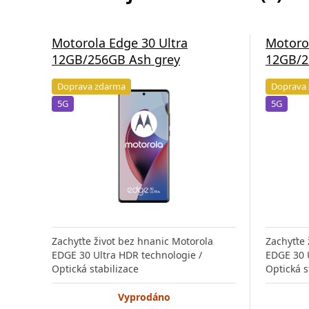
Motorola Edge 30 Ultra
Motorol
12GB/256GB Ash grey
12GB/2
Doprava zdarma
Doprava
5G
5G
Zachyťte život bez hnanic Motorola
Zachyťte 
EDGE 30 Ultra HDR technologie /
EDGE 30 
Optická stabilizace
Optická s
Vyprodáno