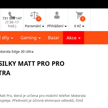
731 000 147
0
0
(7:30–17
hod.)
Porovnání
Přihlášení
0
Kč
 díly
Gaming
Bazar
Akce
otorola Edge 30 Ultra
SILKY MATT PRO PRO
TRA
att Pro, která je určena pro mobilní telefon Motorola
ispleje. Předností je účinná eliminace odlesků, čímž