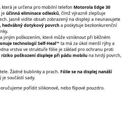
,
která je určena pro mobilní telefon
Motorola Edge 30
 je
účinná eliminace odlesků
, čímž výrazně zlepšuje
tech. Jasně vidíte obsah zobrazený na displeji a neunavujete
, hedvábný dotykový povrch
a poskytuje bezkonkurenční
nky.
a jiným poškozením, které může vzniknout při běžném
ponuje technologií Self-Heal™
ta má za úkol menší rýhy a
dna vrstva ve struktuře fólie je základ pro ochranu proti
 riziko poškození displeje při pádu mobilu
na tvrdý povrch,
tele. Žádné bublinky a prach.
Fólie se na displej nanáší
 je součástí sady.
ručujeme pořídit silikonové, nebo flipové pouzdro.