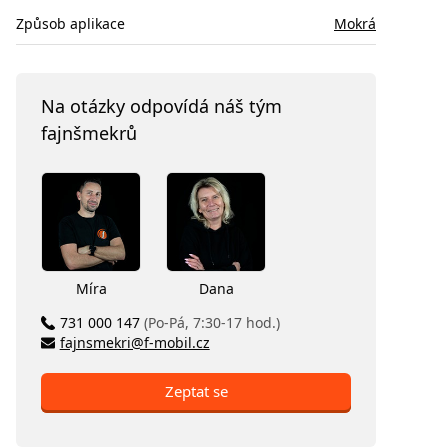
Způsob aplikace
Mokrá
Na otázky odpovídá náš tým
fajnšmekrů
Míra
Dana
731 000 147
(Po-Pá, 7:30-17 hod.)
fajnsmekri@f-mobil.cz
Zeptat se