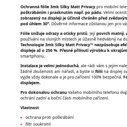
Ochranná fólie 3mk Silky Matt Privacy
pro mobilní tel
poškrábáním i prasknutím např. po pádu.
Velmi ocení
zobrazený na displeji je účinně chráněn před zvědav
pod úhlem 30°.
Důvěrné informace zůstanou jen pro vá
Fólie snižuje odrazy a otisky prstů
. Její
povrch matný, 
používání na sluných místech je úžasně hedvábný na do
Technologie 3mk Silky Matt Privacy™ nezpůsobuje efekt
displeje až o 250 %. Přesné přilnutí výrobku k okraj
smartphonu.
Instalace je velmi jednoduchá
, ale rádi vám s jejím 
žádné zkušenosti ani nářadí, a byste si
fólii
na displej s
vyjde vždy dokonale a je pro zařízení 100% bezpečná.
F
displejem.
Pro dokonalou ochranu
Vašeho mobilního telefonu dopo
ochrání zadní a boční části mobilního zařízení.
Vlastnost
ochrana proti poškrábání
filtr soukromí