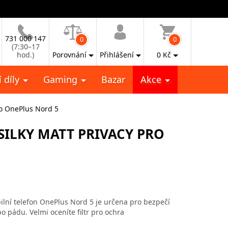
731 000 147
0
0
(7:30–17
hod.)
Porovnání
Přihlášení
0
Kč
 díly
Gaming
Bazar
Akce
ro OnePlus Nord 5
ILKY MATT PRIVACY PRO
ilní telefon OnePlus Nord 5 je určena pro bezpečí
 pádu. Velmi oceníte filtr pro ochra