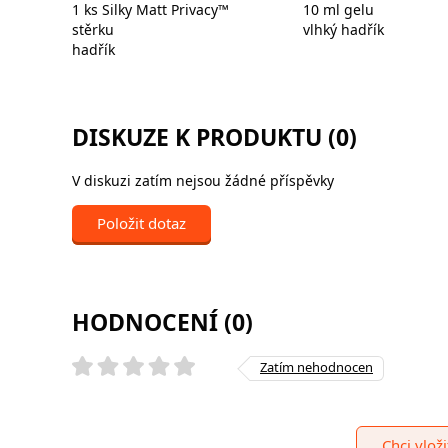
1 ks Silky Matt Privacy™
10 ml gelu
stěrku
vlhký hadřík
hadřík
DISKUZE K PRODUKTU (0)
V diskuzi zatím nejsou žádné příspěvky
Položit dotaz
HODNOCENÍ (0)
Zatím nehodnocen
Chci vlož