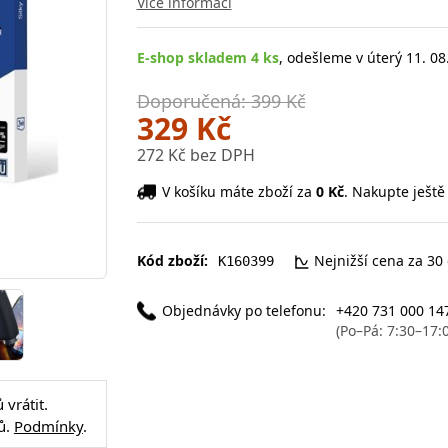
Více informací
E-shop skladem 4 ks
, odešleme v úterý 11. 08
Doporučená: 399 Kč
329 Kč
272 Kč bez DPH
V košíku máte zboží za
0 Kč
. Nakupte ještě
Kód zboží:
Nejnižší cena za 30
K160399
Objednávky po telefonu:
+420 731 000 14
(Po–Pá: 7:30–17:
vrátit.
ů.
Podmínky
.