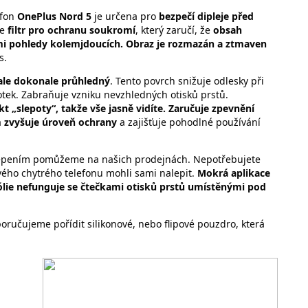
efon
OnePlus Nord 5
je určena pro
bezpečí dipleje před
te
filtr pro ochranu soukromí
, který zaručí, že
obsah
ými pohledy kolemjdoucích. Obraz je rozmazán a ztmaven
s.
ale dokonale průhledný
. Tento povrch snižuje odlesky při
tek. Zabraňuje vzniku nevzhledných otisků prstů.
 „slepoty“, takže vše jasně vidíte. Zaručuje zpevnění
ům zvyšuje úroveň ochrany
a zajišťuje pohodlné používání
nalepením pomůžeme na našich prodejnách. Nepotřebujete
vého chytrého telefonu mohli sami nalepit.
Mokrá aplikace
ólie nefunguje se čtečkami otisků prstů umístěnými pod
ručujeme pořídit silikonové, nebo flipové pouzdro, která