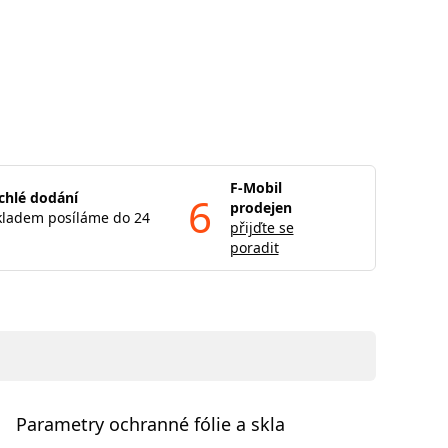
F-Mobil
chlé dodání
6
prodejen
kladem posíláme do 24
přijďte se
poradit
Parametry ochranné fólie a skla