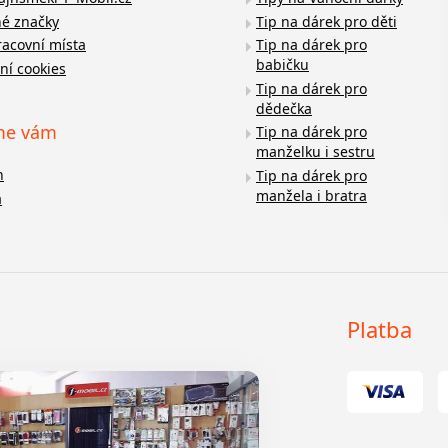
é značky
Tip na dárek pro děti
racovní místa
Tip na dárek pro
babičku
ní cookies
Tip na dárek pro
dědečka
me vám
Tip na dárek pro
manželku i sestru
n
Tip na dárek pro
manžela i bratra
a
Platba