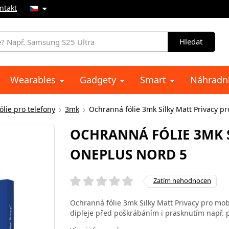
ntakt
Hledat
Wearables
Gadgety
Smart
Náhradní
lie pro telefony
3mk
Ochranná fólie 3mk Silky Matt Privacy p
OCHRANNÁ FÓLIE 3MK S
ONEPLUS NORD 5
Zatím nehodnocen
Ochranná fólie 3mk Silky Matt Privacy pro mob
dipleje před poškrábáním i prasknutím např. po