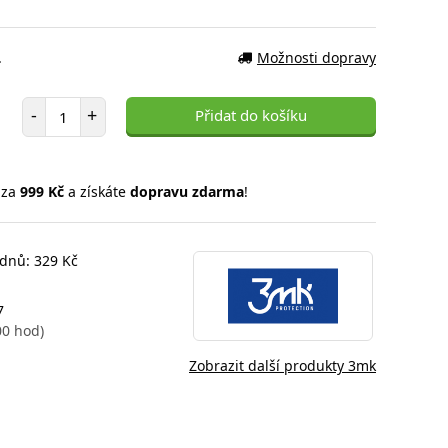
.
Možnosti dopravy
Počet položek
-
+
Přidat do košíku
 za
999 Kč
a získáte
dopravu zdarma
!
 dnů: 329 Kč
7
00 hod)
Zobrazit další produkty 3mk