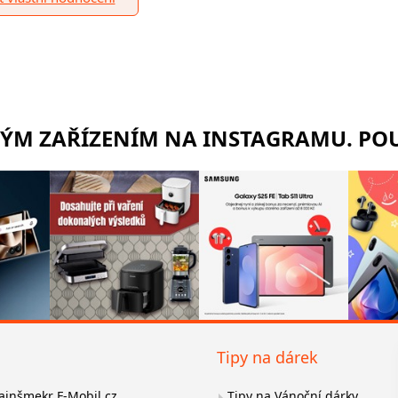
RÝM ZAŘÍZENÍM NA INSTAGRAMU. POU
Tipy na dárek
fajnšmekr F-Mobil.cz
Tipy na Vánoční dárky