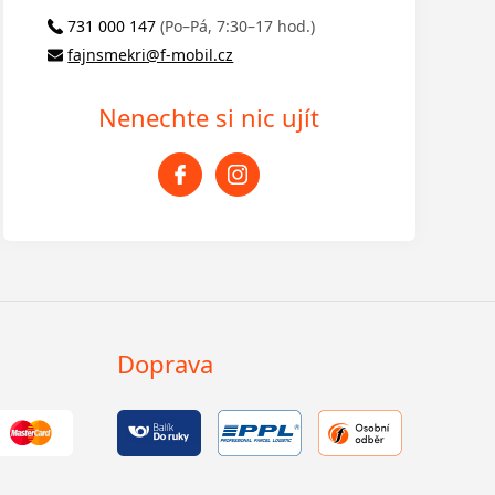
731 000 147
(Po–Pá, 7:30–17 hod.)
fajnsmekri@f-mobil.cz
Nenechte si nic ujít
Doprava