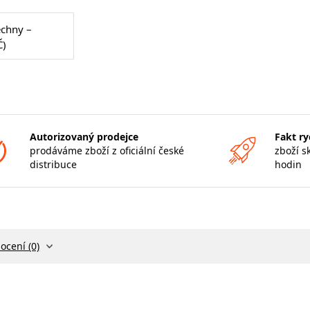
echny –
Č)
Autorizovaný prodejce
Fakt ry
prodáváme zboží z oficiální české
zboží s
distribuce
hodin
ocení (0)