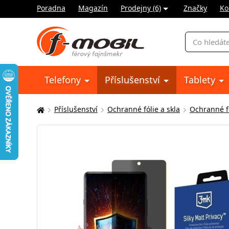
Poradna
Magazín
Prodejny (6)
Značky
Ko
Vyhledávání
Telefony
Příslušenství
Tablety
Příslušenství
Ochranné fólie a skla
Ochranné fó
Zde
se
nacházíte: