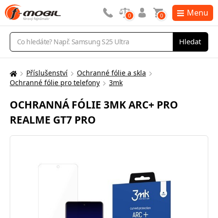
Menu
0
0
Vyhledávání
Hledat
Příslušenství
Ochranné fólie a skla
Zde
Ochranné fólie pro telefony
3mk
se
nacházíte:
OCHRANNÁ FÓLIE 3MK ARC+ PRO
REALME GT7 PRO