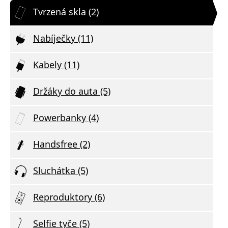
Tvrzená skla (2)
Nabíječky (11)
Kabely (11)
Držáky do auta (5)
Powerbanky (4)
Handsfree (2)
Sluchátka (5)
Reproduktory (6)
Selfie tyče (5)