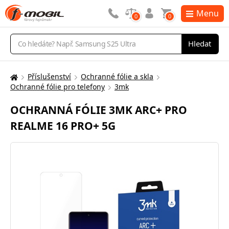
Menu
0
0
Vyhledávání
Hledat
Příslušenství
Ochranné fólie a skla
Zde
Ochranné fólie pro telefony
3mk
se
nacházíte:
OCHRANNÁ FÓLIE 3MK ARC+ PRO
REALME 16 PRO+ 5G