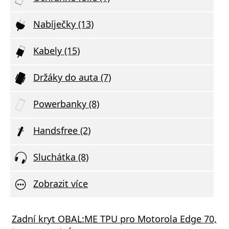
Nabíječky (13)
Kabely (15)
Držáky do auta (7)
Powerbanky (8)
Handsfree (2)
Sluchátka (8)
Zobrazit více
s GaN3 Pro, 2x USB-C, 2x USB 65W černá
Zadní kryt OBAL:ME TPU pro Motorola Edge 70,
Aliga