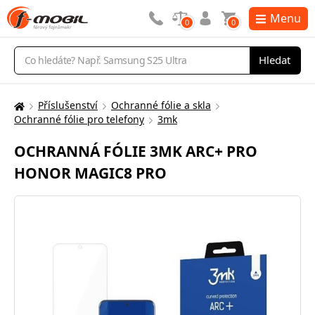
Menu
0
0
Vyhledávání
Hledat
Příslušenství
Ochranné fólie a skla
Zde
Ochranné fólie pro telefony
3mk
se
nacházíte:
OCHRANNÁ FÓLIE 3MK ARC+ PRO
HONOR MAGIC8 PRO