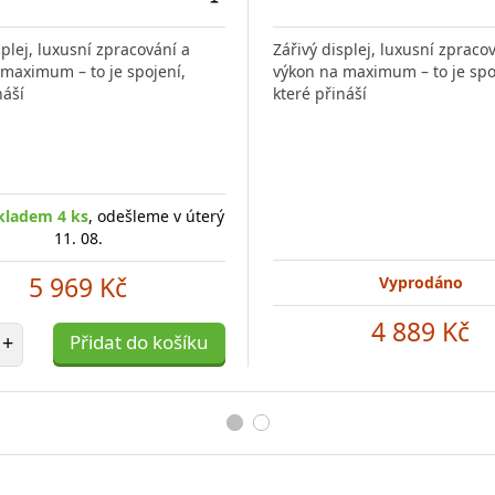
Přidat
do
splej, luxusní zpracování a
Zářivý displej, luxusní zpraco
porovnání
maximum – to je spojení,
výkon na maximum – to je spo
náší
které přináší
kladem 4 ks
, odešleme v úterý
11. 08.
5 969 Kč
Vyprodáno
4 889 Kč
et položek
+
Přidat do košíku