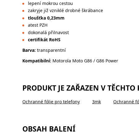
lepení mokrou cestou
zakryje již vzniklé drobné škrábance
tloušťka 0,23mm
atest PZH
dokonalá přilnavost
certifikát RoHS
Barva:
transparentní
Kompatibilní:
Motorola Moto G86 / G86 Power
PRODUKT JE ZAŘAZEN V TĚCHTO
Ochranné fólie pro telefony
3mk
Ochranné fó
OBSAH BALENÍ