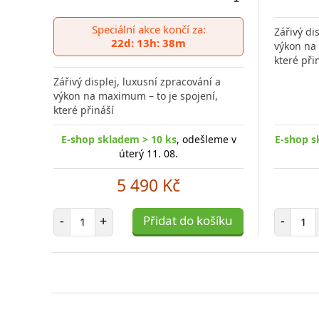
Přidat
do
Speciální akce končí za:
Zářivý di
porovnání
22d: 13h: 38m
výkon na 
které při
Zářivý displej, luxusní zpracování a
výkon na maximum – to je spojení,
které přináší
E-shop skladem > 10 ks
, odešleme v
E-shop s
úterý 11. 08.
5 490 Kč
Počet položek
Poč
-
+
Přidat do košíku
-