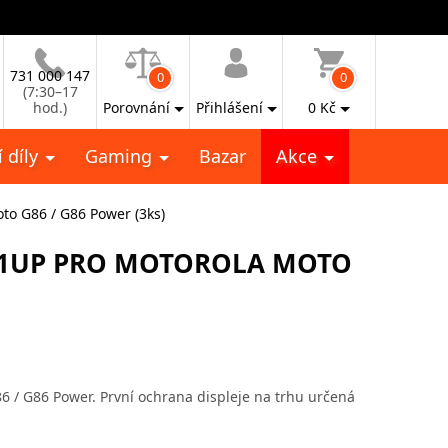
731 000 147
0
0
(7:30–17
hod.)
Porovnání
Přihlášení
0
Kč
 díly
Gaming
Bazar
Akce
to G86 / G86 Power (3ks)
 1UP PRO MOTOROLA MOTO
 / G86 Power. První ochrana displeje na trhu určená