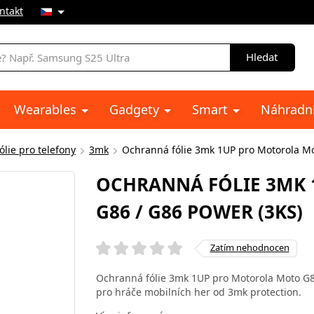
ntakt
Hledat
Wearables
Gadgety
Smart
Náhradní
lie pro telefony
3mk
Ochranná fólie 3mk 1UP pro Motorola Mo
OCHRANNÁ FÓLIE 3MK
G86 / G86 POWER (3KS)
Zatím nehodnocen
Ochranná fólie 3mk 1UP pro Motorola Moto G86
pro hráče mobilních her od 3mk protection.