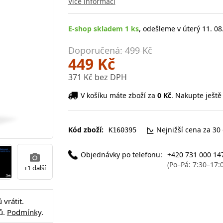
Více informací
E-shop skladem 1 ks
, odešleme v úterý 11. 08
Doporučená: 499 Kč
449 Kč
371 Kč bez DPH
V košíku máte zboží za
0 Kč
. Nakupte ještě
Kód zboží:
Nejnižší cena za 30
K160395
Objednávky po telefonu:
+420 731 000 14
(Po–Pá: 7:30–17:
+1 další
vrátit.
ů.
Podmínky
.