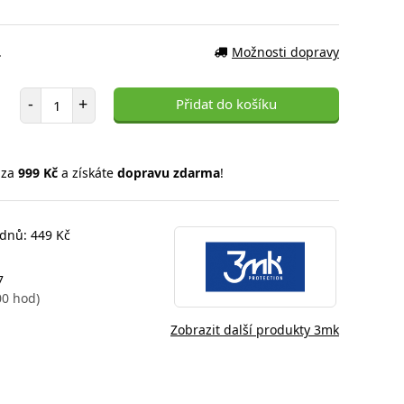
.
Možnosti dopravy
Počet položek
-
+
Přidat do košíku
 za
999 Kč
a získáte
dopravu zdarma
!
 dnů: 449 Kč
7
00 hod)
Zobrazit další produkty 3mk