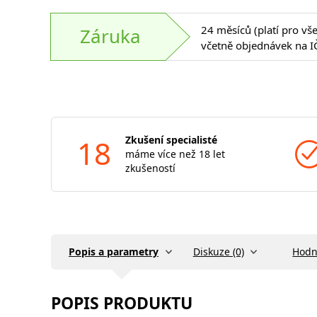
24 měsíců (platí pro vš
Záruka
včetně objednávek na I
18
Zkušení specialisté
máme více než 18 let
zkušeností
Popis a parametry
Diskuze (0)
Hodn
POPIS PRODUKTU