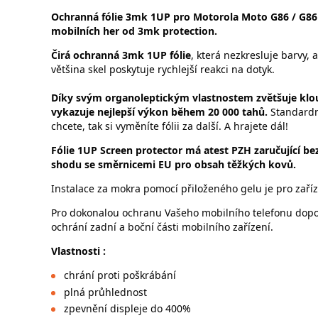
Ochranná fólie 3mk 1UP pro Motorola Moto G86 / G86 P
mobilních her od 3mk protection.
Čirá ochranná 3mk 1UP fólie
, která nezkresluje barvy, 
většina skel poskytuje rychlejší reakci na dotyk.
Díky svým organoleptickým vlastnostem zvětšuje klou
vykazuje nejlepší výkon během 20 000 tahů.
Standard
chcete, tak si vyměníte fólii za další. A hrajete dál!
Fólie 1UP Screen protector má atest PZH
zaručující be
shodu se směrnicemi EU pro obsah těžkých kovů.
Instalace za mokra pomocí přiloženého gelu je pro zaří
Pro dokonalou ochranu Vašeho mobilního telefonu dopor
ochrání zadní a boční části mobilního zařízení.
Vlastnosti :
chrání proti poškrábání
plná průhlednost
zpevnění displeje do 400%