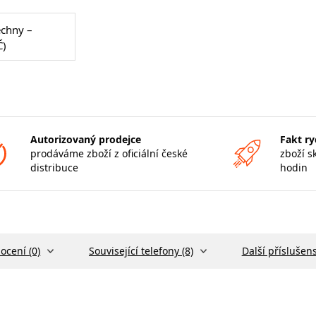
echny –
Č)
Autorizovaný prodejce
Fakt ry
prodáváme zboží z oficiální české
zboží s
distribuce
hodin
ocení (0)
Související telefony (8)
Další příslušens