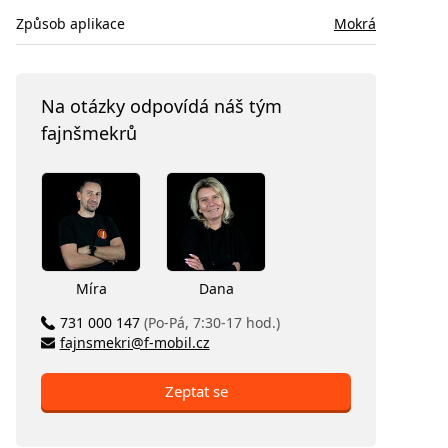
Způsob aplikace
Mokrá
Na otázky odpovídá náš tým
fajnšmekrů
Míra
Dana
731 000 147
(Po-Pá, 7:30-17 hod.)
fajnsmekri@f-mobil.cz
Zeptat se