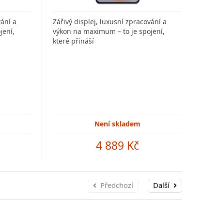
vání a
Zářivý displej, luxusní zpracování a
Úspo
jení,
výkon na maximum – to je spojení,
v je
které přináší
5G s
Není skladem
4 889 Kč
Předchozí
Další