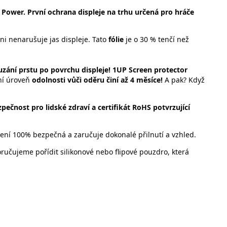
ower. První ochrana displeje na trhu určená pro hráče
ani nenarušuje jas displeje. Tato
fólie
je o 30 % tenčí než
zání prstu po povrchu displeje! 1UP Screen protector
ní úroveň
odolnosti vůči oděru činí až 4 měsíce!
A pak? Když
zpečnost pro lidské zdraví a certifikát RoHS potvrzující
zení 100% bezpečná a zaručuje dokonalé přilnutí a vzhled.
učujeme pořídit silikonové nebo flipové pouzdro, která