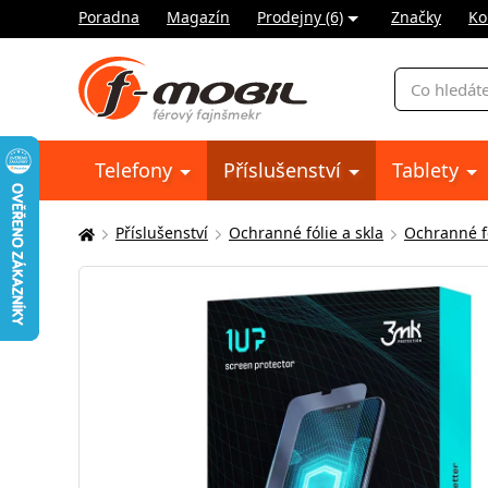
Poradna
Magazín
Prodejny (6)
Značky
Ko
Vyhledávání
Telefony
Příslušenství
Tablety
Příslušenství
Ochranné fólie a skla
Ochranné fó
Zde
se
nacházíte: