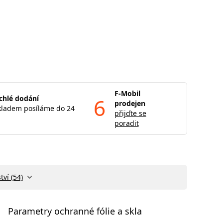
F-Mobil
chlé dodání
6
prodejen
kladem posíláme do 24
přijďte se
poradit
tví (54)
Parametry ochranné fólie a skla