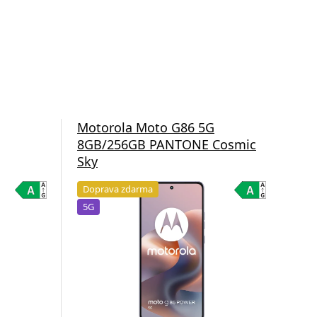
Motorola Moto G86 5G
Mo
8GB/256GB PANTONE Cosmic
12
Sky
Sky
Doprava zdarma
Do
5G
5G